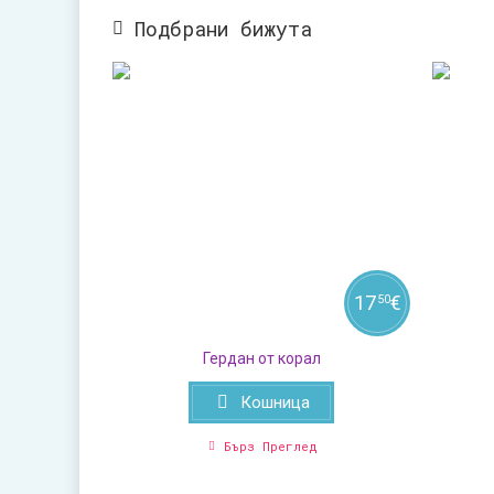
Подбрани бижута
17
€
50
Гердан от корал
Кошница
Бърз Преглед