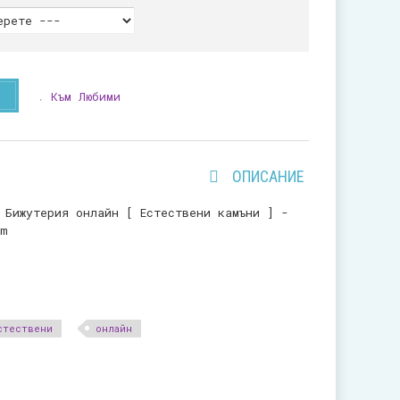
Към Любими
ОПИСАНИЕ
 Бижутерия онлайн [ Естествени камъни ] -
mm
стествени
онлайн