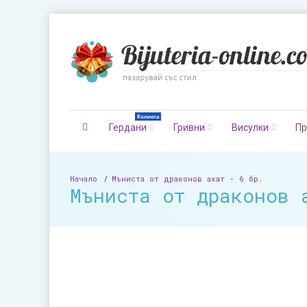
Колиета
Гердани
Гривни
Висулки
Пр
Начало
Мъниста от драконов ахат - 6 бр.
Мъниста от драконов 