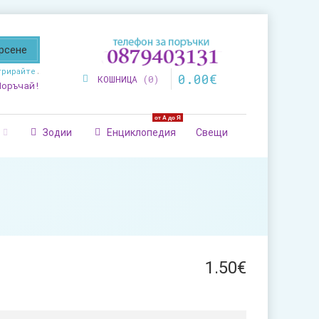
трирайте
.
0
.
00
€
КОШНИЦА
0
Поръчай!
от А до Я
Зодии
Енциклопедия
Свещи
1
.
50
€