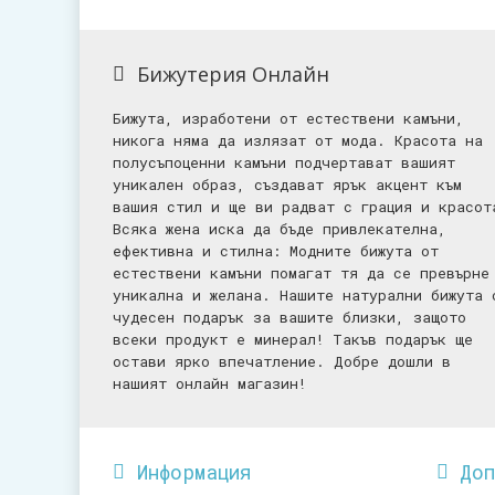
Бижутерия Онлайн
Бижута, изработени от естествени камъни,
никога няма да излязат от мода. Красота на
полусъпоценни камъни подчертават вашият
уникален образ, създават ярък акцент към
вашия стил и ще ви радват с грация и красот
Всяка жена иска да бъде привлекателна,
ефективна и стилна: Mодните бижута от
естествени камъни помагат тя да се превърне
уникална и желана. Нашите натурални бижута 
чудесен подарък за вашите близки, защото
всеки продукт е минерал! Такъв подарък ще
остави ярко впечатление. Добре дошли в
нашият онлайн магазин!
Информация
До