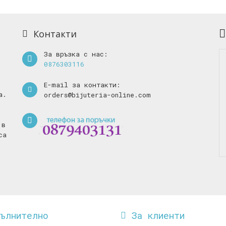
Контакти
За връзка с нас:
0876303116
E-mail за контакти:
а.
orders@bijuteria-online.com
 в
са
пълнително
За клиенти