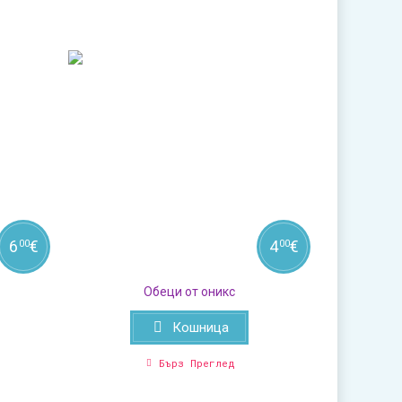
6
€
4
€
00
00
Обеци от оникс
Кошница
Бърз Преглед