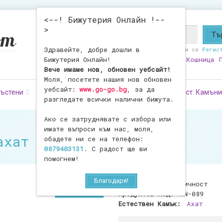
<--! Бижутерия Онлайн !--
>
Здравейте, добре дошли в
Здравейте!
Влезте
или се
Регис
Бижутерия Онлайн!
Любими
0
Моят Профил
Кошница
Вече имаме нов, обновен уебсайт!
Моля, посетете нашия нов обновен
уебсайт:
www.go-go.bg
, за да
ъстени
Обеци
Фигурки
Броеници
Ест. Камъни
разгледате всички налични бижута.
Ако се затруднявате с избора или
имате въпроси към нас, моля,
ахат - 6 бр.
обадете ни се на телефон:
0879403131
. С радост ще ви
помогнем!
Благодаря!
Наличност:
В наличност
Продуктов Код:
MN-089
Естествен Камък:
Ахат