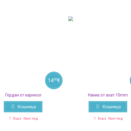
14
€
00
Гердан от карнеол
Наниз от ахат 10mm
Кошница
Кошница
Бърз Преглед
Бърз Преглед