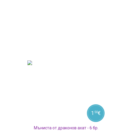
1
€
50
Мъниста от драконов ахат - 6 бр.