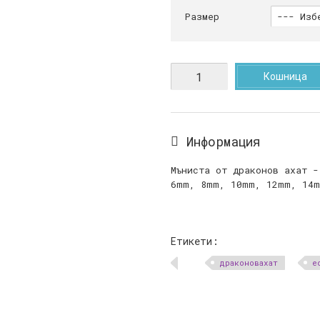
Размер
Кошница
Информация
Мъниста от драконов ахат -
6mm, 8mm, 10mm, 12mm, 14
Етикети:
драконовахат
е