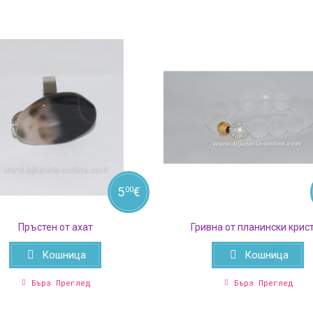
5
€
00
Пръстен от ахат
Гривна от планински крис
Кошница
Кошница
Бърз Преглед
Бърз Преглед