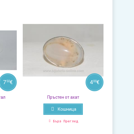
7
€
4
€
50
00
тал
Пръстен от ахат
Кошница
Бърз Преглед