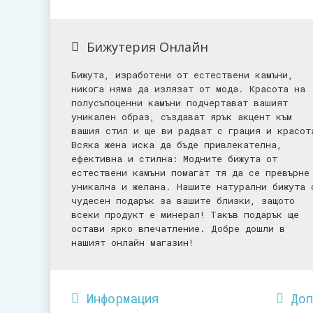
Бижутерия Онлайн
Бижута, изработени от естествени камъни,
никога няма да излязат от мода. Красота на
полусъпоценни камъни подчертават вашият
уникален образ, създават ярък акцент към
вашия стил и ще ви радват с грация и красот
Всяка жена иска да бъде привлекателна,
ефективна и стилна: Mодните бижута от
естествени камъни помагат тя да се превърне
уникална и желана. Нашите натурални бижута 
чудесен подарък за вашите близки, защото
всеки продукт е минерал! Такъв подарък ще
остави ярко впечатление. Добре дошли в
нашият онлайн магазин!
Информация
До