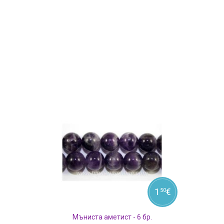
1
€
50
Мъниста аметист - 6 бр.