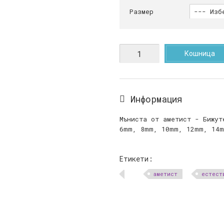
Размер
Кошница
Информация
Мъниста от аметист - Бижут
6mm, 8mm, 10mm, 12mm, 14
Етикети:
аметист
естест