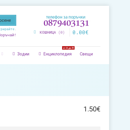
трирайте
.
0
.
00
€
КОШНИЦА
0
Поръчай!
от А до Я
Зодии
Енциклопедия
Свещи
1
.
50
€