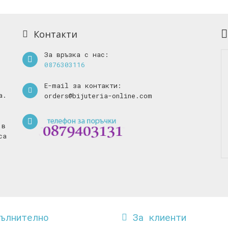
Контакти
За връзка с нас:
0876303116
E-mail за контакти:
а.
orders@bijuteria-online.com
 в
са
пълнително
За клиенти