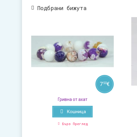
Подбрани бижута
7
€
50
Гривна от ахат
Кошница
Бърз Преглед