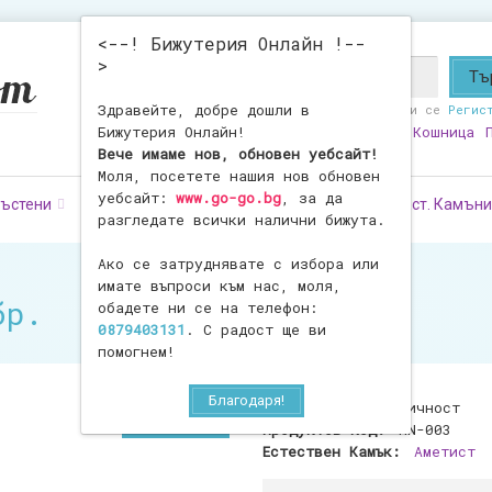
<--! Бижутерия Онлайн !--
>
Здравейте, добре дошли в
Здравейте!
Влезте
или се
Регис
Бижутерия Онлайн!
Любими
0
Моят Профил
Кошница
Вече имаме нов, обновен уебсайт!
Моля, посетете нашия нов обновен
уебсайт:
www.go-go.bg
, за да
ъстени
Обеци
Фигурки
Броеници
Ест. Камъни
разгледате всички налични бижута.
Ако се затруднявате с избора или
имате въпроси към нас, моля,
бр.
обадете ни се на телефон:
0879403131
. С радост ще ви
помогнем!
Благодаря!
Наличност:
В наличност
Продуктов Код:
MN-003
Естествен Камък:
Аметист