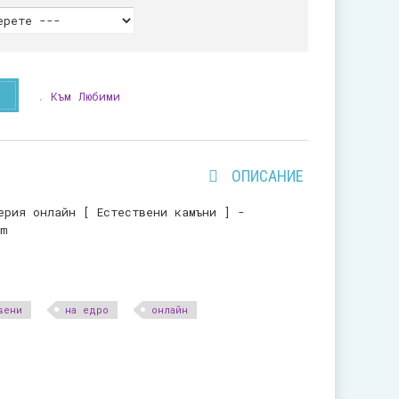
Към Любими
ОПИСАНИЕ
ерия онлайн [ Естествени камъни ] -
mm
вени
на едро
онлайн