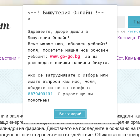
<--! Бижутерия Онлайн !--
>
Здравейте, добре дошли в
Здравейте!
Влезте
или се
Регис
Бижутерия Онлайн!
Любими
0
Моят Профил
Кошница
Вече имаме нов, обновен уебсайт!
Моля, посетете нашия нов обновен
уебсайт:
www.go-go.bg
, за да
ръстени
Обеци
Фигурки
Броеници
Ест. Камън
разгледате всички налични бижута.
Ако се затруднявате с избора или
имате въпроси към нас, моля,
обадете ни се на телефон:
0879403131
. С радост ще ви
помогнем!
Благодаря!
и и различни изделия на тяхна основа, навярно сте виждали т
ащо енергетично въздействие на отделни органи и на целия орг
илиндри на фараона. Действието на последните е основано на га
ационно, психотерапевтично въздействие. Обикновено се говори