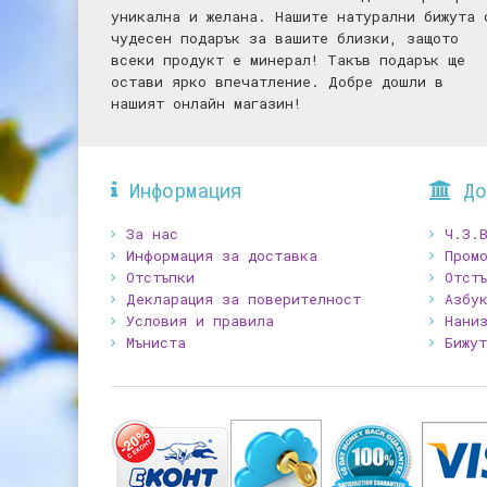
уникална и желана. Нашите натурални бижута 
чудесен подарък за вашите близки, защото
всеки продукт е минерал! Такъв подарък ще
остави ярко впечатление. Добре дошли в
нашият онлайн магазин!
Информация
До
За нас
Ч.З.
Информация за доставка
Промо
Отстъпки
Отст
Декларация за поверителност
Азбу
Условия и правила
Нани
Мъниста
Бижу