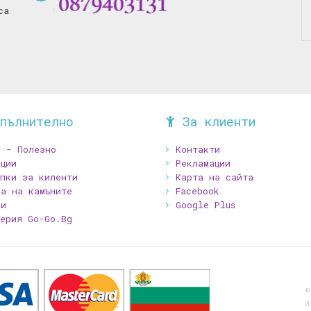
са
пълнително
За клиенти
В - Полезно
Контакти
ции
Рекламации
ъпки за киленти
Карта на сайта
ка на камъните
Facebook
зи
Google Plus
терия Go-Go.Bg
©
И