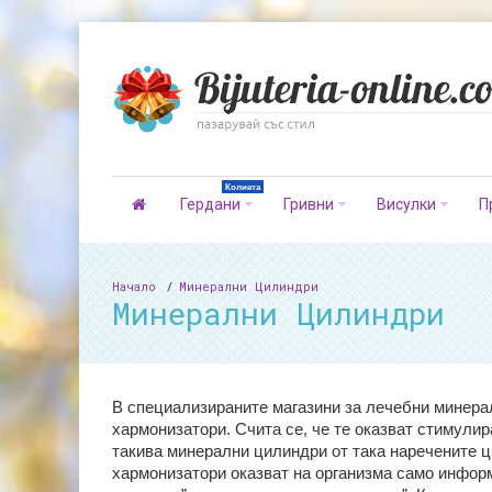
Колиета
Гердани
Гривни
Висулки
П
Начало
Минерални Цилиндри
Минерални Цилиндри
В специализираните магазини за лечебни минерал
хармонизатори. Счита се, че те оказват стимулир
такива минерални цилиндри от така наречените ц
хармонизатори оказват на организма само информ