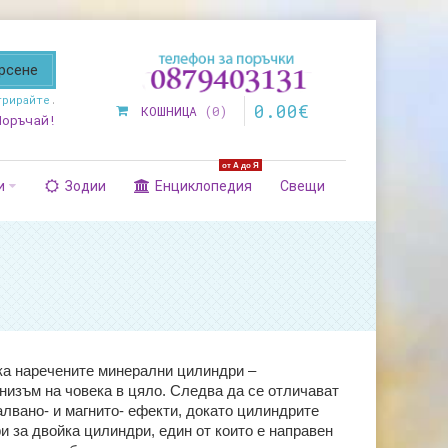
трирайте
.
0
.
00
€
КОШНИЦА
0
Поръчай!
от А до Я
и
Зодии
Енциклопедия
Свещи
ака наречените минерални цилиндри –
анизъм на човека в цяло. Следва да се отличават
лвано- и магнито- ефекти, докато цилиндрите
 за двойка цилиндри, един от които е направен