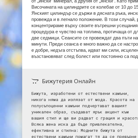
от „ински” минерал, а другия от „янски”. Като п
Височината на цилиндрите се колебае от 10 до 15
Янският цилиндър се държи в дясната ръка, инск
провежда и в легнало положение. В този случай, 
концентрираме върху своите вътрешни усещания 
процедура е чувство на топлина, протичаща от дл
две седмици. Сеансите се провеждат два пъти на 
минути. Преди сеанса е много важно да се настр
е добре, недъга отстъпва, идват ми сили, исцелен
възстановяват след болест или постоянно са по
Бижутерия Онлайн
Бижута, изработени от естествени камъни,
никога няма да излязат от мода. Красота на
полусъпоценни камъни подчертават вашият
уникален образ, създават ярък акцент към
вашия стил и ще ви радват с грация и красот
Всяка жена иска да бъде привлекателна,
ефективна и стилна: Mодните бижута от
естествени камъни помагат тя да се превърне