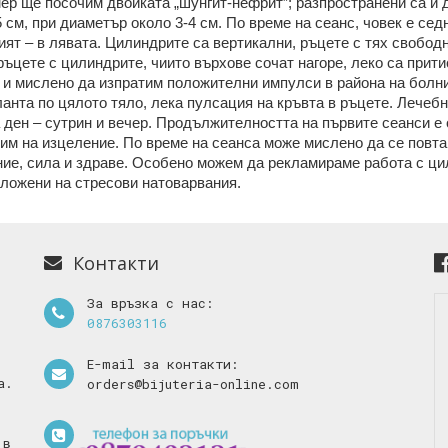
ример ще посочим двойката „шунгит-нефрит”; разпространени са и
 см, при диаметър около 3-4 см.
По време на сеанс, човек е седн
ият – в лявата. Цилиндрите са вертикални, ръцете с тях свобод
ръцете с цилиндрите, чиито върхове сочат нагоре, леко са прит
и мислено да изпратим положителни импулси в района на болни
анта по цялото тяло, лека пулсация на кръвта в ръцете.
Лечебн
ден – сутрин и вечер. Продължителността на първите сеанси е о
оим на изцеление. По време на сеанса може мислено да се повта
ие, сила и здраве.
Особено можем да рекламираме работа с цил
дложени на стресови натоварвания.
Контакти
За връзка с нас:
0876303116
E-mail за контакти:
а.
orders@bijuteria-online.com
 в