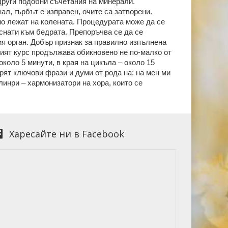
 други подобни съчетания на минерали.
ал, гърбът е изправен, очите са затворени.
но лежат на колената. Процедурата може да се
иснати към бедрата. Препоръчва се да се
я орган. Добър признак за правилно изпълнена
ият курс продължава обикновено не по-малко от
коло 5 минути, в края на цикъла – около 15
рят ключови фрази и думи от рода на: на мен ми
инри – хармонизатори на хора, които се
Харесайте ни в Facebook