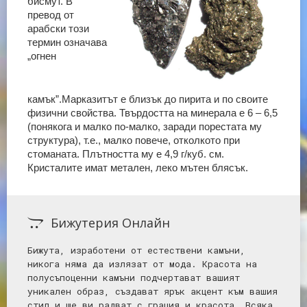
бисмут. В
превод от
арабски този
термин означава
„огнен
камък”.
Марказитът е близък до пирита и по своите
физични свойства. Твърдостта на минерала е 6 – 6,5
(понякога и малко по-малко, заради порестата му
структура), т.е., малко повече, отколкото при
стоманата. Плътността му е 4,9 г/куб. см.
Кристалите имат метален, леко мътен блясък.
Бижутерия Онлайн
Бижута, изработени от естествени камъни,
никога няма да излязат от мода. Красота на
полусъпоценни камъни подчертават вашият
уникален образ, създават ярък акцент към вашия
стил и ще ви радват с грация и красота. Всяка