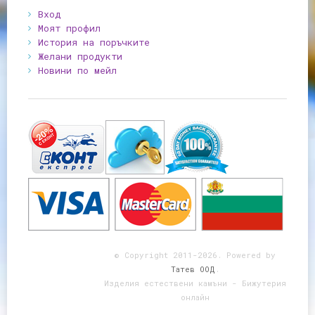
Вход
Моят профил
История на поръчките
Желани продукти
Новини по мейл
© Copyright 2011-2026. Powered by
Татев ООД
.
Изделия естествени камъни - Бижутерия
онлайн