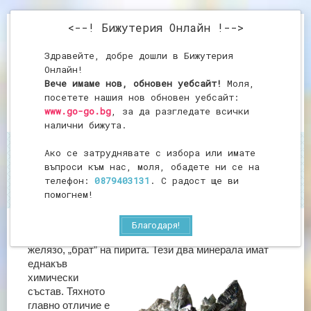
<--! Бижутерия Онлайн !-->
Здравейте, добре дошли в Бижутерия
Онлайн!
Вече имаме нов, обновен уебсайт!
Моля,
посетете нашия нов обновен уебсайт:
www.go-go.bg
, за да разгледате всички
налични бижута.
Ако се затруднявате с избора или имате
Начало
Марказит
въпроси към нас, моля, обадете ни се на
Марказит
телефон:
0879403131
. С радост ще ви
помогнем!
Благодаря!
Марказит – непрозрачен минерал, съдържащ
желязо, „брат” на пирита. Тези два минерала имат
еднакъв
химически
състав. Тяхното
главно отличие е