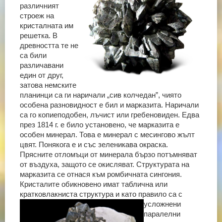
различният
строеж на
кристалната им
решетка. В
древността те не
са били
различавани
един от друг,
затова немските
планинци са ги наричали „сив колчедан”, чиято
особена разновидност е бил и марказита. Наричали
са го копиеподобен, лъчист или гребеновиден. Едва
през 1814 г. е било установено, че марказита е
особен минерал.
Това е минерал с месингово жълт
цвят. Понякога е и със зеленикава окраска.
Прясните отломъци от минерала бързо потъмняват
от въздуха, защото се окисляват. Структурата на
марказита се отнася към ромбичната сингония.
Кристалите обикновено имат таблична или
кратковлакниста структура и като правило са с
усложнени
паралелни