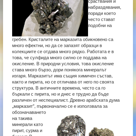
сраствания и
набраздявания,
поради което
често стават
подобни на
гребен.
Кристалите на марказита обикновено са
много ефектни, но да се запазят образци в
колекциите се отдава много рядко. Работата е в
това, че сулфида много силно се поддава на
окисление. В природни условия, това окисление
става много бързо, дори понякога минералът
изгаря.
Марказитът има същия химичен състав,
както и пирита, но се отличава от него по своята
структура. В античните времена, често са го
бъркали с пирита, но и днес е трудно да бъде
различен от неспециалист. Древно арабската дума
„марказит”, първоначално се е използвала
за
обозначаването
на такива
минерали като
пирит, сурма и