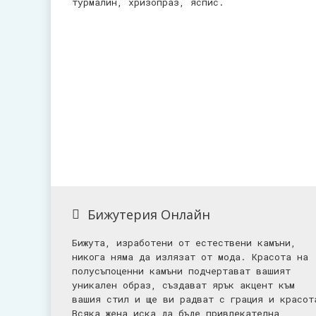
турмалин, хризопраз, яспис.
Бижутерия Онлайн
Бижута, изработени от естествени камъни,
никога няма да излязат от мода. Красота на
полусъпоценни камъни подчертават вашият
уникален образ, създават ярък акцент към
вашия стил и ще ви радват с грация и красот
Всяка жена иска да бъде привлекателна,