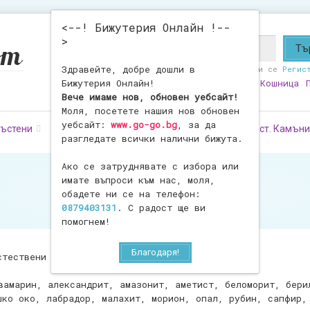
<--! Бижутерия Онлайн !--
>
Здравейте, добре дошли в
Здравейте!
Влезте
или се
Регис
Бижутерия Онлайн!
Любими
0
Моят Профил
Кошница
Вече имаме нов, обновен уебсайт!
Моля, посетете нашия нов обновен
уебсайт:
www.go-go.bg
, за да
ъстени
Обеци
Фигурки
Броеници
Ест. Камъни
разгледате всички налични бижута.
Ако се затруднявате с избора или
имате въпроси към нас, моля,
обадете ни се на телефон:
0879403131
. С радост ще ви
помогнем!
Благодаря!
стествени камъни ]
вамарин, александрит, амазонит, аметист, беломорит, бери
шко око, лабрадор, малахит, морион, опал, рубин, сапфир,