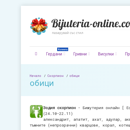
Колиета
Гердани
Гривни
Висулки
Пр
Начало
Скорпион
обици
обици
Зодия скорпион
- Бижутерия онлайн [ Е
(24.10-22.11)
александрит, апатит, ахат, адулар, ак
тъмните (непрозрачни) кварцове, корал, коте