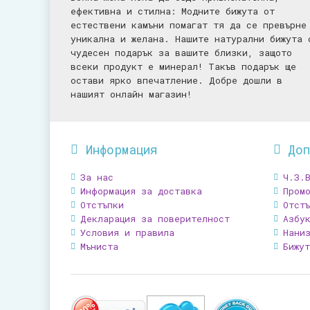
ефективна и стилна: Mодните бижута от
естествени камъни помагат тя да се превърне
уникална и желана. Нашите натурални бижута 
чудесен подарък за вашите близки, защото
всеки продукт е минерал! Такъв подарък ще
остави ярко впечатление. Добре дошли в
нашият онлайн магазин!
Информация
До
За нас
Ч.З.
Информация за доставка
Промо
Отстъпки
Отст
Декларация за поверителност
Азбу
Условия и правила
Нани
Мъниста
Бижу