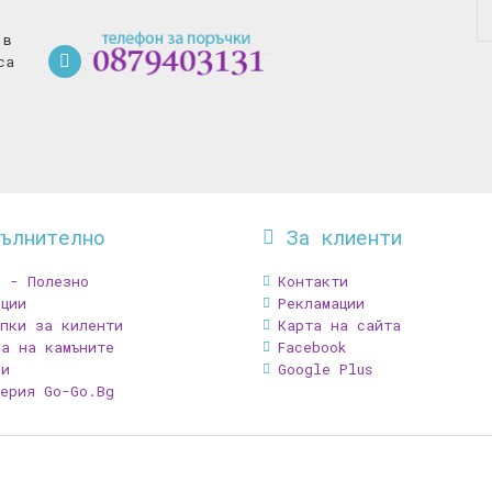
 в
са
пълнително
За клиенти
В - Полезно
Контакти
ции
Рекламации
ъпки за киленти
Карта на сайта
ка на камъните
Facebook
зи
Google Plus
терия Go-Go.Bg