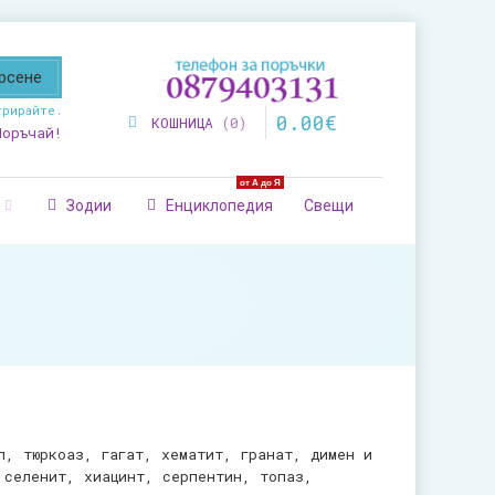
трирайте
.
0
.
00
€
КОШНИЦА
0
Поръчай!
от А до Я
Зодии
Енциклопедия
Свещи
л, тюркоаз, гагат, хематит, гранат, димен и
 селенит, хиацинт, серпентин, топаз,