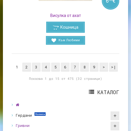
6
€
Висулка от ахат
Кошница
Към Любими
1
2
3
4
5
6
7
8
9
>
>|
Показва 1 до 15 от 475 (32 страници)
КАТАЛОГ
Гердани
Колиета
Гривни