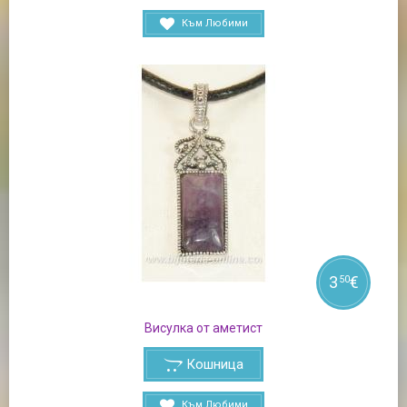
Към Любими
3
€
50
Висулка от аметист
Кошница
Към Любими