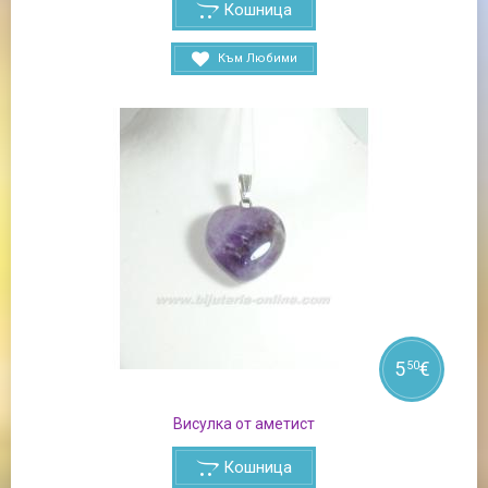
Кошница
Към Любими
5
€
50
Висулка от аметист
Кошница