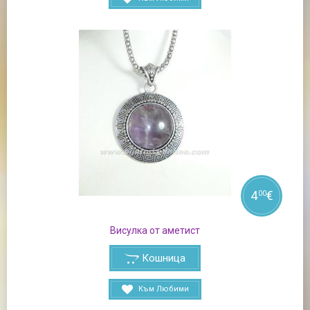
4
€
00
Висулка от аметист
Кошница
Към Любими