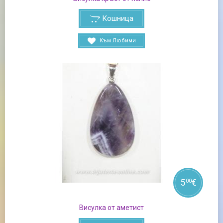
Кошница
Към Любими
5
€
00
Висулка от аметист