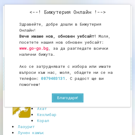
<--! Бижутерия Онлайн !-->
Здравейте, добре дошли в Бижутерия
Онлайн!
Вече имаме нов, обновен уебсайт!
Моля,
посетете нашия нов обновен уебсайт:
www.go-go.bg
, за да разгледате всички
налични бижута.
Ако се затруднявате с избора или имате
Начало
Водолей
въпроси към нас, моля, обадете ни се на
Водолей
телефон:
0879403131
. С радост ще ви
помогнем!
Благодаря!
Аметист
Ахат
Кехлибар
Корал
Лазурит
Лунен камък