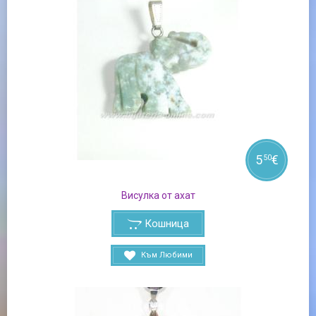
5
€
50
Висулка от ахат
Кошница
Към Любими