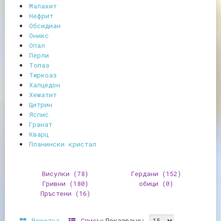
Малахит
Нефрит
Обсидиан
Оникс
Опал
Перли
Топаз
Тюркоаз
Халцедон
Хематит
Цитрин
Яспис
Гранат
Кварц
Планински кристал
Висулки
(78)
Гердани
(152)
Гривни
(180)
обици
(0)
Пръстени
(16)
Решетка
Списък
Показване: