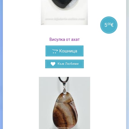
5
€
00
Висулка от ахат
Кошница
Към Любими