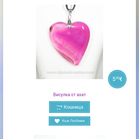
5
€
00
Висулка от ахат
Кошница
Към Любими