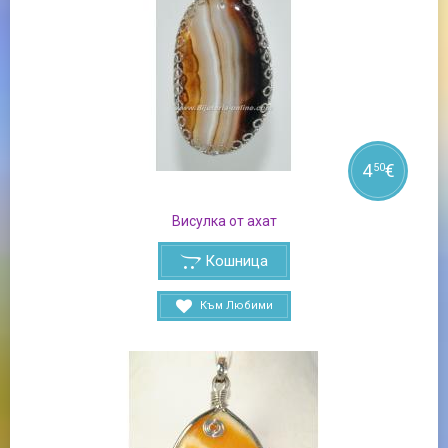
4
€
50
Висулка от ахат
Кошница
Към Любими