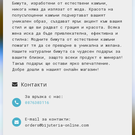
Бижута, изработени от естествени камъни,
никога няма да излязат от мода. Красота на
полусъпоценни камъни подчертават вашият
уникален образ, създават ярък акцент към вашия
стил и ще ви радват с грация и красота. Всяка
жена иска да бъде привлекателна, ефективна и
стилна: Mодните бижута от естествени камъни
помагат тя да се превърне в уникална и желана.
Нашите натурални бижута са чудесен подарък за
вашите близки, защото всеки продукт е минерал!
Такъв подарък ще остави ярко впечатление.
Добре дошли в нашият онлайн магазин!
Контакти
За връзка с нас:
0876303116
E-mail за контакти:
orders@bijuteria-online.com