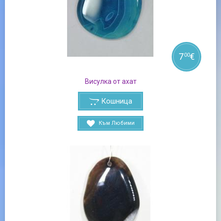
7
€
00
Висулка от ахат
Кошница
Към Любими