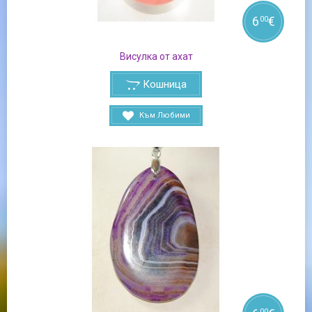
6
€
00
Висулка от ахат
Кошница
Към Любими
00