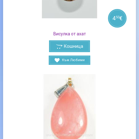
4
€
50
Висулка от ахат
Кошница
Към Любими