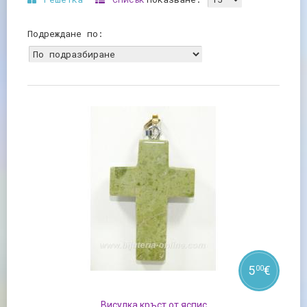
Подреждане по:
5
€
00
Висулка кръст от яспис