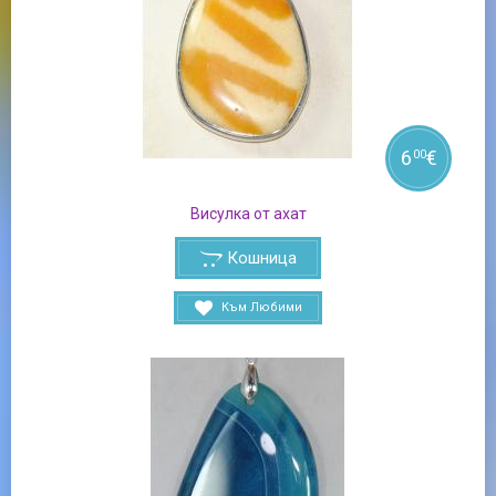
6
€
00
Висулка от ахат
Кошница
Към Любими