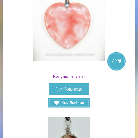
4
€
50
Висулка от ахат
Кошница
Към Любими