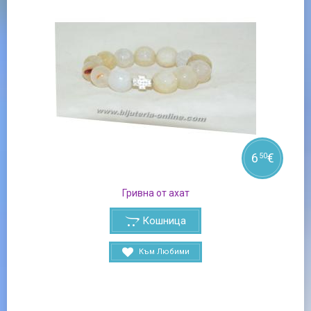
6
€
50
Гривна от ахат
Кошница
Към Любими