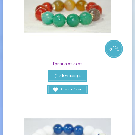
5
€
00
Гривна от ахат
Кошница
Към Любими