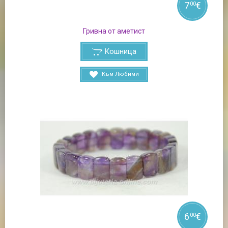
7
€
00
Гривна от аметист
Кошница
Към Любими
6
€
00