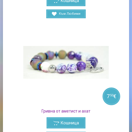
Кошница
Към Любими
7
€
50
Гривна от аметист и ахат
Кошница