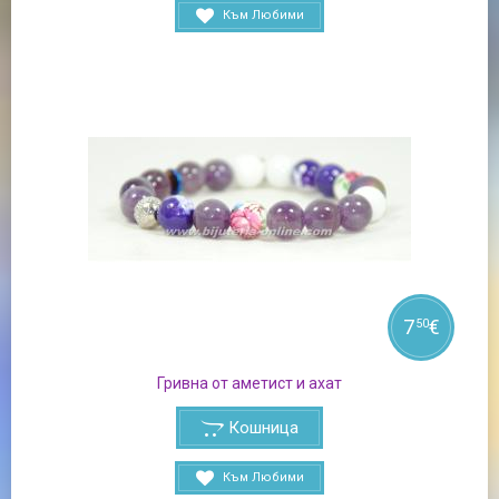
Към Любими
7
€
50
Гривна от аметист и ахат
Кошница
Към Любими