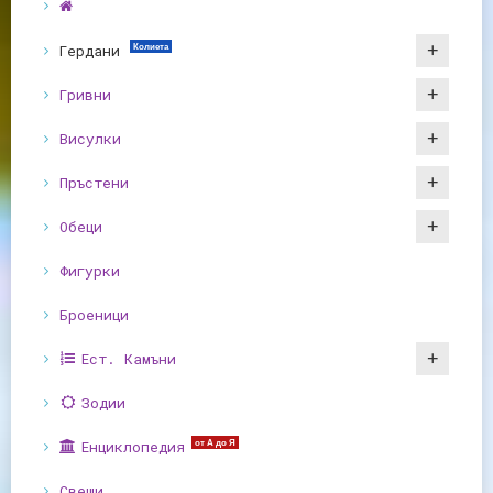
Гердани
Колиета
Гривни
Висулки
Пръстени
Обеци
Фигурки
Броеници
Ест. Камъни
Зодии
Енциклопедия
от А до Я
Свещи