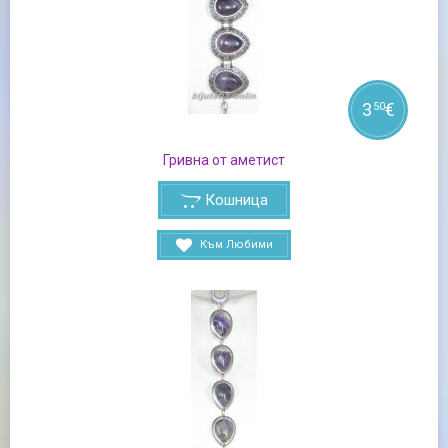
3
€
50
Гривна от аметист
Кошница
Към Любими