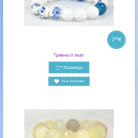
7
€
00
Гривна от ахат
Кошница
Към Любими