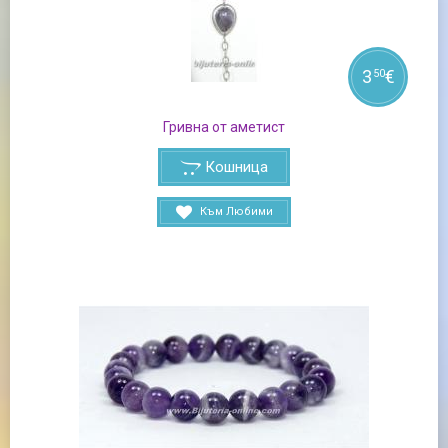
3
€
50
Гривна от аметист
Кошница
Към Любими