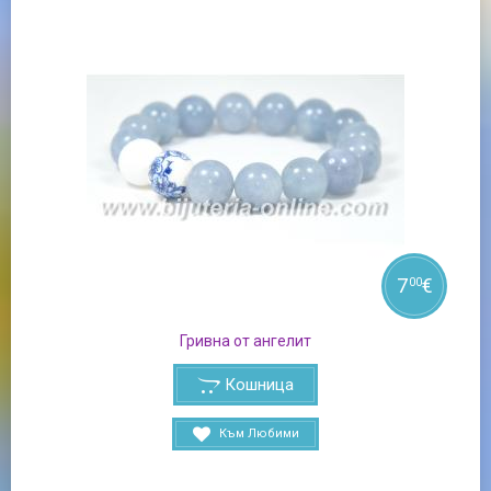
7
€
00
Гривна от ангелит
Кошница
Към Любими