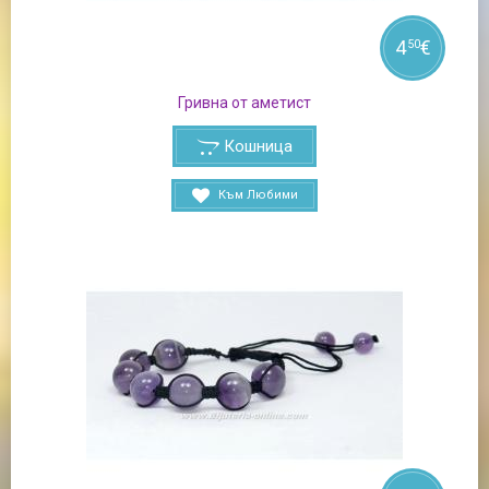
4
€
50
Гривна от аметист
Кошница
Към Любими