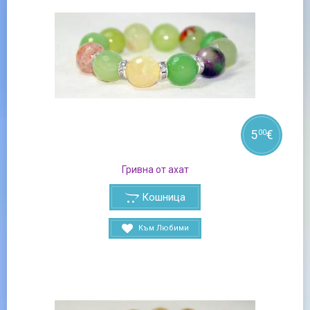
5
€
00
Гривна от ахат
Кошница
Към Любими