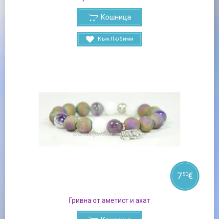
Кошница
Към Любими
7
€
50
Гривна от аметист и ахат