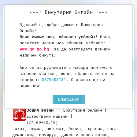
<--! Бижутерия Онлайн !-->
Здравейте, добре дошли в Бижутерия
Онлайн!
Вече имаме нов, обновен уебсайт!
Моля,
посетете нашия нов обновен уебсайт:
www.go-go.bg
, за да разгледате всички
налични бижута.
Ако се затруднявате с избора или имате
Начало
Везни
Гривни
въпроси към нас, моля, обадете ни се на
Гривни
телефон:
0879403131
. С радост ще ви
помогнем!
Благодаря!
Зодия везни
- Бижутерия онлайн [
Естествени камъни ]
(24.09-23.10)
ахат, елмаз, аметист, берил, тюркоаз, гагат,
демантоид, изумруд, димен и розов кварц,