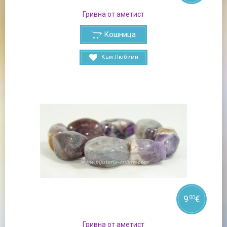
Гривна от аметист
Кошница
Към Любими
9
€
00
Гривна от аметист