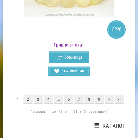
6
€
50
Гривна от ахат
Кошница
Към Любими
1
2
3
4
5
6
7
8
9
>
>|
Показва 1 до 15 от 191 (13 страници)
КАТАЛОГ