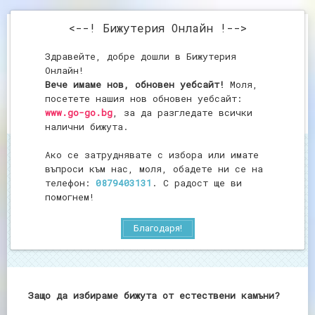
<--! Бижутерия Онлайн !-->
Здравейте, добре дошли в Бижутерия
Онлайн!
Вече имаме нов, обновен уебсайт!
Моля,
посетете нашия нов обновен уебсайт:
www.go-go.bg
, за да разгледате всички
налични бижута.
Ако се затруднявате с избора или имате
Начало
въпроси към нас, моля, обадете ни се на
Защо да избираме бижута от естествени камъни?
телефон:
0879403131
. С радост ще ви
Защо да избираме
помогнем!
бижута от естествени
камъни?
Благодаря!
Защо да избираме бижута от естествени камъни?