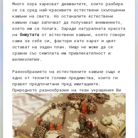
Много хора харесват диамантите, които разбира
се са сред най-красивите естествени скъпоценни
камъни на света. Но останалите естествени
камъни също започват да получават вниманието,
което им се полага. Заради натуралната красота
на
бижутата
от естествени камъни, която говори
сама за себе си, фактори като карат и цвят
остават на заден план. Нищо не може да се
сравни със семплата им привлекателност и
великолепие.
Разнообразието на естествените камъни също е
едно от техните големи предимства, които ги
правят предпочитани пред имитациите.
Природното разнообразие на тези украшения Ви