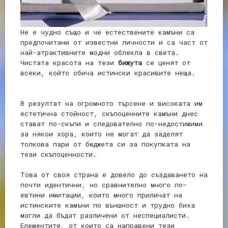
Не е чудно също и че естествените камъни са
предпочитани от известни личности и са част от
най-атрактивните модни облекла в света.
Чистата красота на тези
бижута
се ценят от
всеки, който обича истински красивите неща.
В резултат на огромното търсене и високата им
естетична стойност, скъпоценните камъни днес
стават по-скъпи и следователно по-недостижими
за някои хора, които не могат да заделят
толкова пари от бюджета си за покупката на
тези скъпоценности.
Това от своя страна е довело до създаването на
почти идентични, но сравнително много по-
евтини имитации, които много приличат на
истинските камъни по външност и трудно биха
могли да бъдат различени от неспециалисти.
Елементите, от които са направени тези