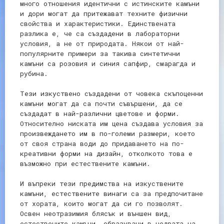
много отношения идентични с истинските камъни
и дори могат да притежават техните физични
свойства и характеристики. Единствената
разлика е, че са създадени в лабораторни
условия, а не от природата. Някои от най-
популярните примери за такива синтетични
камъни са розовия и синия сапфир, смарагда и
рубина.
Тези изкуствено създадени от човека скъпоценни
камъни могат да са почти съвършени, да се
създадат в най-различни цветове и форми.
Относително ниската им цена създава условия за
произвеждането им в по-големи размери, което
от своя страна води до придаването на по-
креативни форми на дизайн, отколкото това е
възможно при естествените камъни.
И въпреки тези предимства на изкуствените
камъни, естествените винаги са за предпочитане
от хората, които могат да си го позволят.
Освен неотразимия блясък и външен вид,
естествените камъни, образувани в недрата на