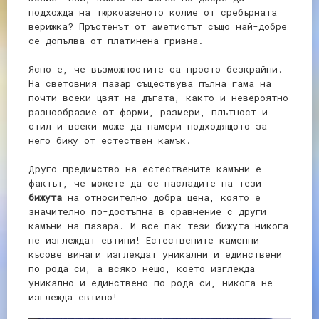
подхожда на тюркоазеното колие от сребърната
верижка? Пръстенът от аметистът също най-добре
се допълва от платинена гривна.
Ясно е, че възможностите са просто безкрайни.
На световния пазар съществува пълна гама на
почти всеки цвят на дъгата, както и невероятно
разнообразие от форми, размери, плътност и
стил и всеки може да намери подходящото за
него бижу от естествен камък.
Друго предимство на естествените камъни е
фактът, че можете да се насладите на тези
бижута
на относително добра цена, която е
значително по-достъпна в сравнение с други
камъни на пазара. И все пак тези бижута никога
не изглеждат евтини! Естествените каменни
късове винаги изглеждат уникални и единствени
по рода си, а всяко нещо, което изглежда
уникално и единствено по рода си, никога не
изглежда евтино!