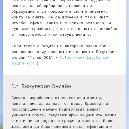
земята, са абсорбирали в процеса на
образуването си природните сили и енергии,
които се смята, че са вложени в тях и имат
лечебен ефект. Както и с всичко останало, и
тук важи правилото, че естественото е по-добро
от изкуственото и си струва цената.
Този текст е защитен с авторски права,при
използването му посочете източника:( Бижутерия
онлайн "Татев ООД" -
https://www.bijuteria-
online.com
)
Бижутерия Онлайн
Бижута, изработени от естествени камъни,
никога няма да излязат от мода. Красота на
полусъпоценни камъни подчертават вашият
уникален образ, създават ярък акцент към вашия
стил и ще ви радват с грация и красота. Всяка
жена иска да бъде привлекателна, ефективна и