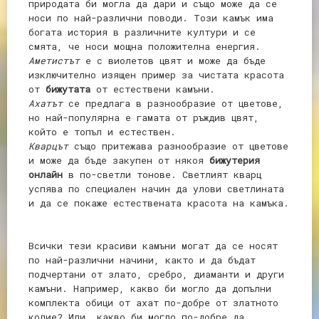
природата би могла да дари и също може да се
носи по най-различни поводи. Този камък има
богата история в различните култури и се
смята, че носи мощна положителна енергия.
Аметистът
е с виолетов цвят и може да бъде
изключително изящен пример за чистата красота
от
бижутата
от естествени камъни.
Ахатът
се предлага в разнообразие от цветове,
но най-популярна е гамата от ръждив цвят,
който е топъл и естествен.
Кварцът
също притежава разнообразие от цветове
и може да бъде закупен от някоя
бижутерия
онлайн
в по-светли тонове. Светлият кварц
успява по специален начин да улови светлината
и да се покаже естествената красота на камъка.
Всички тези красиви камъни могат да се носят
по най-различни начини, както и да бъдат
подчертани от злато, сребро, диаманти и други
камъни. Например, какво би могло да допълни
комплекта обици от ахат по-добре от златното
колие? Или, какво би могло по-добре да