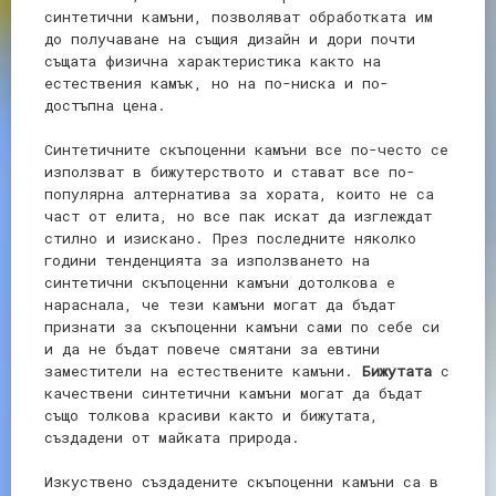
синтетични камъни, позволяват обработката им
до получаване на същия дизайн и дори почти
същата физична характеристика както на
естествения камък, но на по-ниска и по-
достъпна цена.
Синтетичните скъпоценни камъни все по-често се
използват в бижутерството и стават все по-
популярна алтернатива за хората, които не са
част от елита, но все пак искат да изглеждат
стилно и изискано. През последните няколко
години тенденцията за използването на
синтетични скъпоценни камъни дотолкова е
нараснала, че тези камъни могат да бъдат
признати за скъпоценни камъни сами по себе си
и да не бъдат повече смятани за евтини
заместители на естествените камъни.
Бижутата
с
качествени синтетични камъни могат да бъдат
също толкова красиви както и бижутата,
създадени от майката природа.
Изкуствено създадените скъпоценни камъни са в