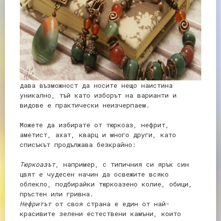
дава възможност да носите нещо наистина
уникално, тъй като изборът на варианти и
видове е практически неизчерпаем.
Можете да избирате от тюркоаз, нефрит,
аметист, ахат, кварц и много други, като
списъкът продължава безкрайно:
Тюркоазът
, например, с типичния си ярък син
цвят е чудесен начин да освежите всяко
облекло, подбирайки тюркоазено колие, обици,
пръстен или гривна.
Нефритът
от своя страна е един от най-
красивите зелени естествени камъни, които