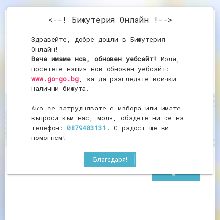
<--! Бижутерия Онлайн !-->
Здравейте, добре дошли в Бижутерия
Онлайн!
Вече имаме нов, обновен уебсайт!
Моля,
посетете нашия нов обновен уебсайт:
www.go-go.bg
, за да разгледате всички
налични бижута.
Ако се затруднявате с избора или имате
Начало
Екрю Пиларна Свещ
въпроси към нас, моля, обадете ни се на
Екрю Пиларна Свещ
телефон:
0879403131
. С радост ще ви
помогнем!
Благодаря!