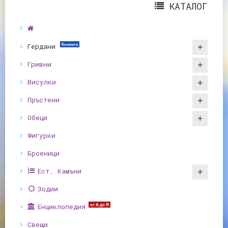
КАТАЛОГ
Гердани
Колиета
Гривни
Висулки
Пръстени
Обеци
Фигурки
Броеници
Ест. Камъни
Зодии
Енциклопедия
от А до Я
Свещи