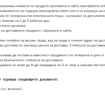
ризнава снимката на продукта приложена в сайта www.bijuteria-on
ъзможности на сървъра www.bijuteria-online.com и се изпраща на 
ка по телефона или електронната поща, съгласуват се допълнител
в течение на 2 до 5 работни дни.
гласно договора.
на доставените продукти с образците в сайта.
ен телефон за връзка, града, код на града и точният адрес на дос
ри доставка но заплаща цената за доставка. Стойноста на доставка
дължава да постави в известност продавачът по телефона в срок от 
та включително стойноста на доставката.
давача не може да бъде предадена на 3-то лице в никъкви обстоя
т куриера следващите документи:
(по желание).