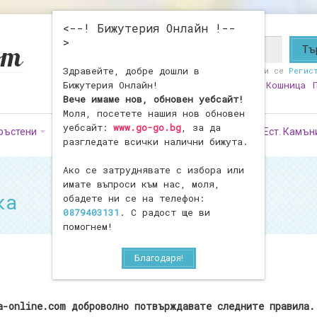
<--! Бижутерия Онлайн !--
>
Здравейте, добре дошли в
Здравейте!
Влезте
или се
Регис
Бижутерия Онлайн!
Любими
0
Моят Профил
Кошница
Вече имаме нов, обновен уебсайт!
Моля, посетете нашия нов обновен
уебсайт:
www.go-go.bg
, за да
ръстени
Обеци
Фигурки
Броеници
Ест. Камън
разгледате всички налични бижута.
Ако се затруднявате с избора или
имате въпроси към нас, моля,
ка
обадете ни се на телефон:
0879403131
. С радост ще ви
помогнем!
Благодаря!
Договор покупко/продажба
a-online.com доброволно потвърждавате следните правила.