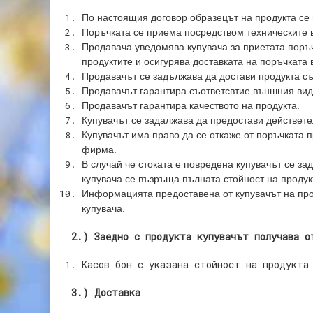
По настоящия договор образецът на продукта се п
Поръчката се приема посредством техническите в
Продавача уведомява купувача за приетата поръч
продуктите и осигурява доставката на поръчката 
Продавачът се задължава да достави продукта съ
Продавачът гарантира съответсвтие външния вид 
Продавачът гарантира качеството на продукта.
Купувачът се задалжава да предостави действетел
Купувачът има право да се откаже от поръчката п
фирма.
В случай че стоката е повредена купувачът се за
купувача се възръща пълната стойност на продук
Информацията предоставена от купувачът на про
купувача.
2.) Заедно с продукта купувачът получава о
Касов бон с указана стойност на продукта
3.) Доставка