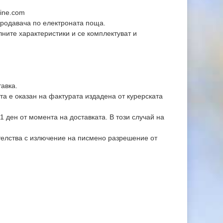
line.com
продавача по електроната поща.
ните характеристики и се комплектуват и
тавка.
та е оказан на фактурата издадена от курерската
1 ден от момента на доставката. В този случай на
телства с излючение на писмено разрешение от