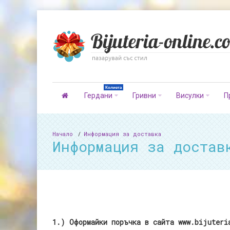
Колиета
Гердани
Гривни
Висулки
П
Начало
Информация за доставка
Информация за достав
1.) Оформайки поръчка в сайта www.bijuteri