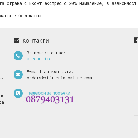
та страна с Еконт експрес с 20% намаление, в зависимост
вката е безплатна
.
Контакти
За връзка с нас:
0876303116
E-mail за контакти:
а.
orders@bijuteria-online.com
 в
са