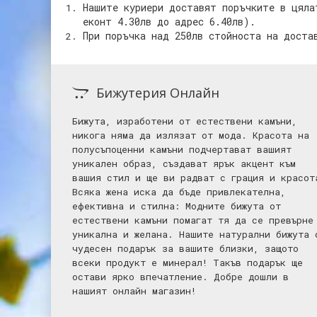
Нашите куриери доставят поръчките в цяла
еконт 4.30лв до адрес
6.40лв).
При поръчка над 250лв стойноста на доста
Бижутерия Онлайн
Бижута, изработени от естествени камъни,
никога няма да излязат от мода. Красота на
полусъпоценни камъни подчертават вашият
уникален образ, създават ярък акцент към
вашия стил и ще ви радват с грация и красот
Всяка жена иска да бъде привлекателна,
ефективна и стилна: Mодните бижута от
естествени камъни помагат тя да се превърне
уникална и желана. Нашите натурални бижута 
чудесен подарък за вашите близки, защото
всеки продукт е минерал! Такъв подарък ще
остави ярко впечатление. Добре дошли в
нашият онлайн магазин!