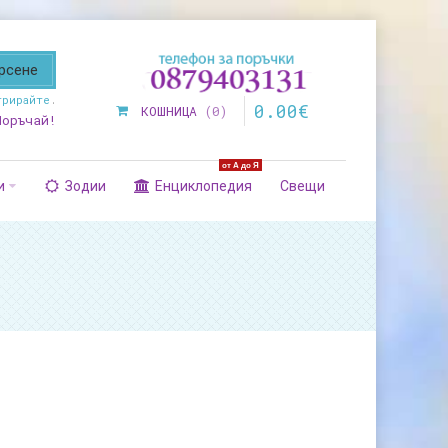
трирайте
.
0
.
00
€
КОШНИЦА
0
Поръчай!
от А до Я
и
Зодии
Енциклопедия
Свещи