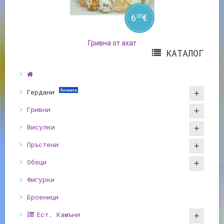
6
€
00
Гривна от ахат
КАТАЛОГ
Гердани
Колиета
Гривни
Висулки
Пръстени
Обеци
Фигурки
Броеници
Ест. Камъни