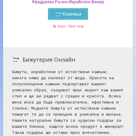
Квадратен Ръчно Изработен Фенер
Кошница
Бърз Преглед
Бижутерия Онлайн
Бижута, изработени от естествени камъни,
никога няма да излязат от мода. Красота на
полусъпоценни камъни подчертават вашият
уникален образ, създават ярък акцент към вашия
стил и ще ви радват с грация и красота. Всяка
жена иска да бъде привлекателна, ефективна и
стилна: Mодните бижута от естествени камъни
помагат тя да се превърне в уникална и желана.
Нашите натурални бижута са чудесен подарък за
вашите близки, защото всеки продукт е минерал!
Такъв подарък ще остави ярко впечатление.