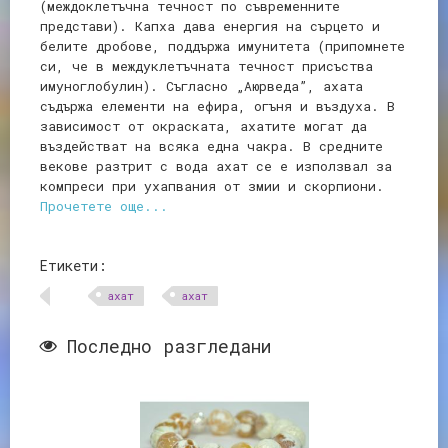
(междоклетъчна течност по съвременните
представи). Капха дава енергия на сърцето и
белите дробове, поддържа имунитета (припомнете
си, че в междуклетъчната течност присъства
имуноглобулин). Съгласно „Аюрведа”, ахата
съдържа елементи на ефира, огъня и въздуха. В
зависимост от окраската, ахатите могат да
въздействат на всяка една чакра. В средните
векове разтрит с вода ахат се е използвал за
компреси при ухапвания от змии и скорпиони.
Прочетете още...
Етикети:
aхат
ахат
Последно разгледани