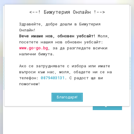
<--! Бижутерия Онлайн !-->
Здравейте, добре дошли в Бижутерия
Онлайн!
Вече имаме нов, обновен уебсайт!
Моля,
посетете нашия нов обновен уебсайт:
www.go-go.bg
, за да разгледате всички
налични бижута.
Ако се затруднявате с избора или имате
Начало
Гривна от ахат
въпроси към нас, моля, обадете ни се на
Гривна от ахат
телефон:
0879403131
. С радост ще ви
помогнем!
Благодаря!