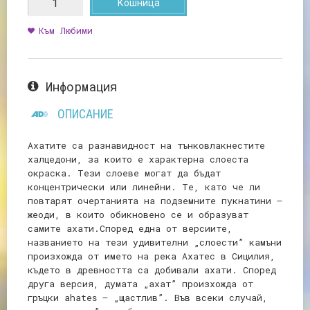
Кошница
Към Любими
Информация
ОПИСАНИЕ
Ахатите са разнавидност на тънковлакнестите
халцедони, за които е характерна слоеста
окраска. Тези слоеве могат да бъдат
концентрически или линейни. Те, като че ли
повтарят очертанията на подземните пукнатини –
жеоди, в които обикновено се и образуват
самите ахати.Според една от версиите,
названието на тези удивителни „слоести” камъни
произхожда от името на река Ахатес в Сицилия,
където в древността са добивали ахати. Според
друга версия, думата „ахат” произхожда от
гръцки ahates – „щастлив”. Във всеки случай,