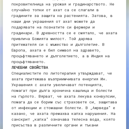
покровителница на урожая и градинарството. Не
случайно топки от ахат са се слагали в
градините за защита на растенията. Затова, в
наши дни украшения от ахат можете да
подарявате на познатите си фермери и
градинари. В древността се е смятало, че ахата
привлича Божията милост. Той дарява
притежателя си с мъжество и дълголетие. В
Европа, ахата е бил символ на здравето,
процъфтяването и дълголетието, а в Индия на
процъфтяването.
ЛЕЧЕБНИ СВОЙСТВА
Специалистите по литотерапия утвърждават, че
ахата притежава възприимчивата енергия Ин.
Украшения с ахати увеличават потенцията,
помагат при дълга хронична кашлица и болести
на гърлото. Вярват, че ахата лекува конвулсии,
помага да се борим със страховете си, защитава
от инфекции и стомашни болести. В „Аюрведа” е
казано, че ахата премахва капха нарушения. На
санскрит „капха” означава телесна вода, която
присъства в различните органи и тъкани