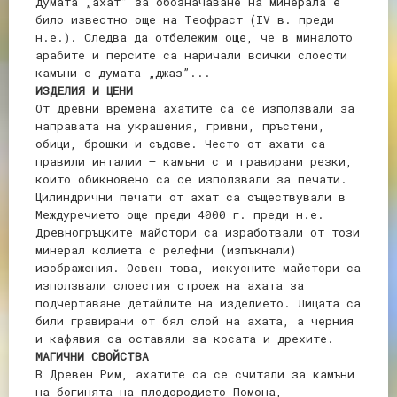
думата „ахат” за обозначаване на минерала е
било известно още на Теофраст (ІV в. преди
н.е.). Следва да отбележим още, че в миналото
арабите и персите са наричали всички слоести
камъни с думата „джаз”...
ИЗДЕЛИЯ И ЦЕНИ
От древни времена ахатите са се използвали за
направата на украшения, гривни, пръстени,
обици, брошки и съдове. Често от ахати са
правили инталии – камъни с и гравирани резки,
които обикновено са се използвали за печати.
Цилиндрични печати от ахат са съществували в
Междуречието още преди 4000 г. преди н.е.
Древногръцките майстори са изработвали от този
минерал колиета с релефни (изпъкнали)
изображения. Освен това, искусните майстори са
използвали слоестия строеж на ахата за
подчертаване детайлите на изделието. Лицата са
били гравирани от бял слой на ахата, а черния
и кафявия са оставяли за косата и дрехите.
МАГИЧНИ СВОЙСТВА
В Древен Рим, ахатите са се считали за камъни
на богинята на плодородието Помона,