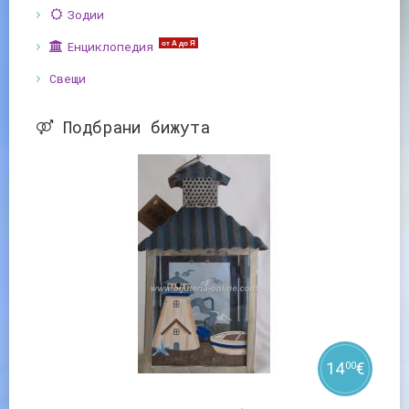
Зодии
Енциклопедия
от А до Я
Свещи
Подбрани бижута
14
€
00