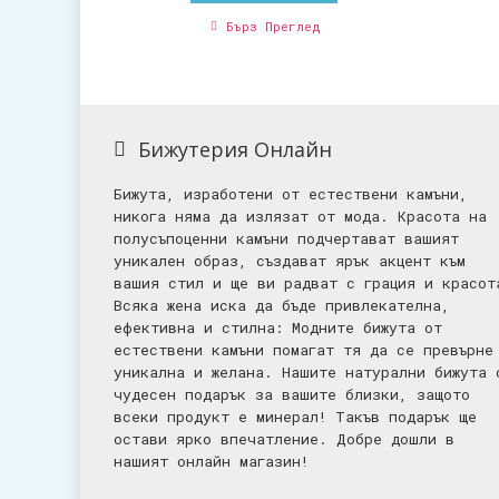
Бърз Преглед
Бижутерия Онлайн
Бижута, изработени от естествени камъни,
никога няма да излязат от мода. Красота на
полусъпоценни камъни подчертават вашият
уникален образ, създават ярък акцент към
вашия стил и ще ви радват с грация и красот
Всяка жена иска да бъде привлекателна,
ефективна и стилна: Mодните бижута от
естествени камъни помагат тя да се превърне
уникална и желана. Нашите натурални бижута 
чудесен подарък за вашите близки, защото
всеки продукт е минерал! Такъв подарък ще
остави ярко впечатление. Добре дошли в
нашият онлайн магазин!