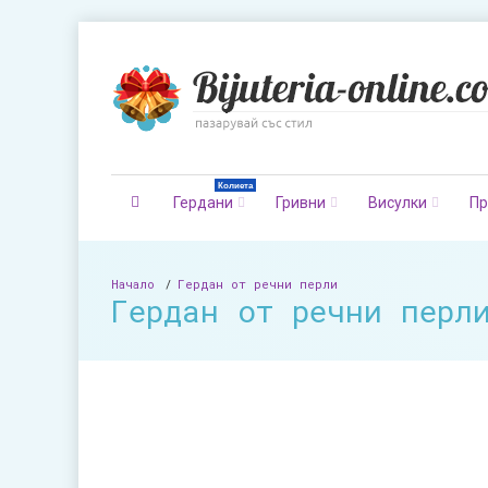
Колиета
Гердани
Гривни
Висулки
Пр
Начало
Гердан от речни перли
Гердан от речни перл