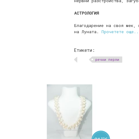
нервни разстройства, загуб
АСТРОЛОГИЯ
Благодарение на своя мек, 
на Луната.
Прочетете още..
Етикети:
речни перли
50