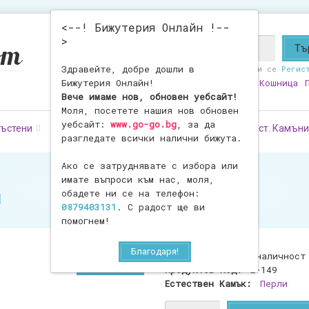
<--! Бижутерия Онлайн !--
>
Здравейте, добре дошли в
Здравейте!
Влезте
или се
Регис
Бижутерия Онлайн!
Любими
0
Моят Профил
Кошница
Вече имаме нов, обновен уебсайт!
Моля, посетете нашия нов обновен
уебсайт:
www.go-go.bg
, за да
ъстени
Обеци
Фигурки
Броеници
Ест. Камъни
разгледате всички налични бижута.
Ако се затруднявате с избора или
имате въпроси към нас, моля,
и
обадете ни се на телефон:
0879403131
. С радост ще ви
помогнем!
Благодаря!
Наличност:
Няма наличност
Продуктов Код:
E-149
Естествен Камък:
Перли