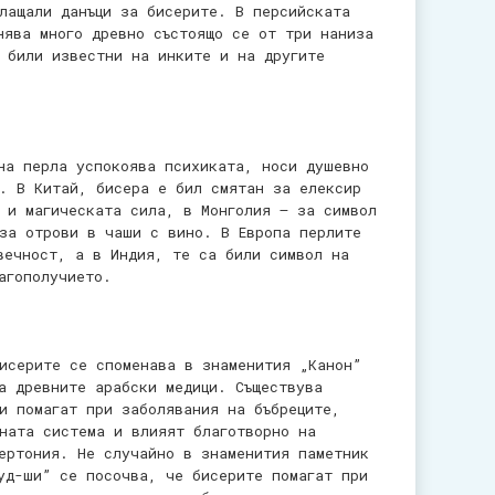
лащали данъци за бисерите. В персийската
нява много древно състоящо се от три наниза
 били известни на инките и на другите
на перла успокоява психиката, носи душевно
. В Китай, бисера е бил смятан за елексир
 и магическата сила, в Монголия – за символ
за отрови в чаши с вино.
В Европа перлите
вечност, а в Индия, те са били символ на
агополучието.
исерите се споменава в знаменития „Канон”
а древните арабски медици. Съществува
и помагат при заболявания на бъбреците,
ната система и влияят благотворно на
ертония. Не случайно в знаменития паметник
уд-ши” се посочва, че бисерите помагат при