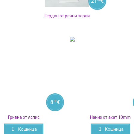
21
€
Гердан от речни перли
8
€
00
Гривна от яспис
Наниз от ахат 10mm
Кошница
Кошница