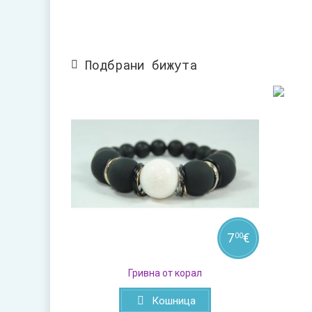
Подбрани бижута
7
€
00
Гривна от корал
Кошница