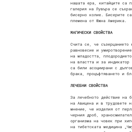
нашата ера, китайците са п
галерия на Лувъра се съхра
бисерно колие. Бисерите са
племена от Южна Америка.
МАГИЧЕСКИ СВОЙСТВА
Счита се, че съзерцанието 
равновесие и умиротворение
на младостта, плодородието
на властта и за индикатор 
са били асоциирани с дълго
брака, процъфтяването и бл
ЛЕЧЕБНИ СВОЙСТВА
За лечебното действие на б
на Авицена и в трудовете н
мнение, че изделия от перл
черния дроб, храносмилател
организма на човек при хип
на тибетската медицина „Чж