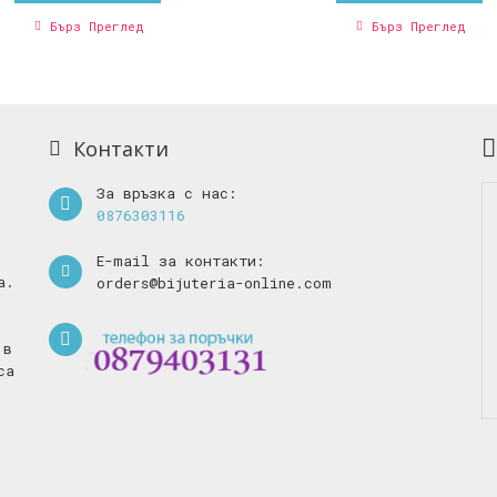
Бърз Преглед
Бърз Преглед
Контакти
За връзка с нас:
0876303116
E-mail за контакти:
а.
orders@bijuteria-online.com
 в
са