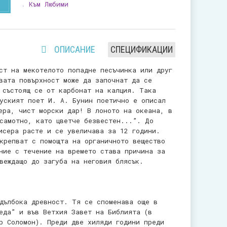
Към Любими
ОПИСАНИЕ
СПЕЦИФИКАЦИИ
ст на мекотелото попадне песъчинка или друг
вата повърхност може да започнат да се
 състоящ се от карбонат на калция. Така
уският поет И. А. Бунин поетично е описал
ера, чист морски дар! В лоното на океана, в
самотно, като цветче безвестен...”.
До
исера расте и се увеличава за 12 години.
крепват с помощта на органичното вещество
ние с течение на времето става причина за
веждащо до загуба на неговия блясък.
дълбока древност. Тя се споменава още в
еда” и във Ветхия Завет на Библията (в
р Соломон). Преди две хиляди години преди