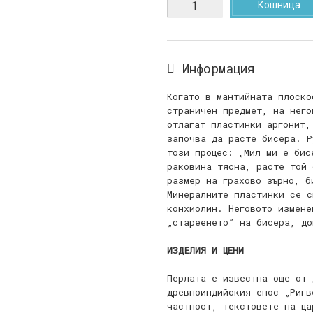
Кошница
Информация
Когато в мантийната плоско
страничен предмет, на него
отлагат пластинки аргонит,
започва да расте бисера. Р
този процес: „Мил ми е бис
раковина тясна, расте той 
размер на грахово зърно, б
Минералните пластинки се с
конхиолин. Неговото измене
„стареенето” на бисера, до
ИЗДЕЛИЯ И ЦЕНИ
Перлата е известна още от 
древноиндийския епос „Ригв
частност, текстовете на ца