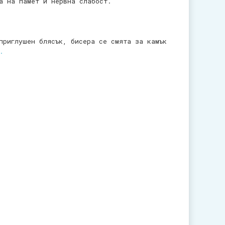
а на памет и нервна слабост.
приглушен блясък, бисера се смята за камък
.