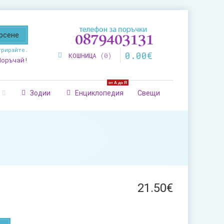
трирайте
.
0
.
00
€
КОШНИЦА
0
Поръчай!
от А до Я
Зодии
Енциклопедия
Свещи
21
.
50
€