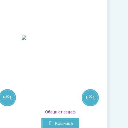
9
€
6
€
00
00
Обеци от седеф
Кошница