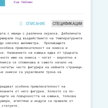
Към Любими
ОПИСАНИЕ
СПЕЦИФИКАЦИИ
ата с ивици с различна окраска. Дебелината
рмирали под въздействието на температурните
 до няколко милиметра. Преливащите
особена привлекателност на оникса и
ки. Названието на камъка идва от гръцката
нното име на оникса – ногат – вероятно е
Оникса се споменава в самото начало на
-нататък често фигурира на нейните страници.
че оникси са украсявали трона на
ридават особена привлекателност на
язаните от него фигурки. Колкото са по-
иците на повърхността на камъка, толкова
умери, египтяни и индуси са правели от
 статуите.