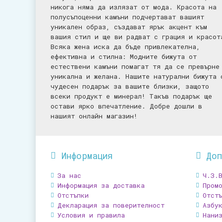
никога няма да излязат от мода. Красота на
полусъпоценни камъни подчертават вашият
уникален образ, създават ярък акцент към
вашия стил и ще ви радват с грация и красот
Всяка жена иска да бъде привлекателна,
ефективна и стилна: Mодните бижута от
естествени камъни помагат тя да се превърне
уникална и желана. Нашите натурални бижута 
чудесен подарък за вашите близки, защото
всеки продукт е минерал! Такъв подарък ще
остави ярко впечатление. Добре дошли в
нашият онлайн магазин!
Информация
До
За нас
Ч.З.
Информация за доставка
Промо
Отстъпки
Отст
Декларация за поверителност
Азбу
Условия и правила
Нани