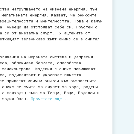
ства натрупването на жизнена енергия, тъй
 негативната енергия. Казват, че ониксите
ерешителността и мнителността. Това е камък
а, умеещи да отстояват себе си. Пръстен с
ка си от внезапна смърт. У ацтеките от
еткащият зеленикаво-жълт оникс се е считал
олявания на нервната система и депресия.
еса, облекчава болката, способства
 самоконтрола. Изделия с оникс повишават
ха, подмладяват и укрепват паметта.
се прилагат ивични оникси към възпалените
 оникс се счита за амулет за хора, родени
 е подходящ също за Телци, Раци, Водолеи и
 зодия Овен.
Прочетете още...