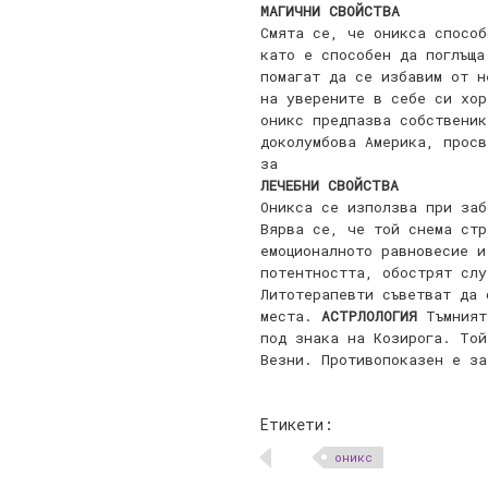
МАГИЧНИ СВОЙСТВА
Смята се, че оникса способ
като е способен да поглъща
помагат да се избавим от н
на уверените в себе си хор
оникс предпазва собствени
доколумбова Америка, просв
за
ЛЕЧЕБНИ СВОЙСТВА
Оникса се използва при заб
Вярва се, че той снема стр
емоционалното равновесие и
потентността, обострят слу
Литотерапевти съветват да 
места.
АСТРЛОЛОГИЯ
Тъмният
под знака на Козирога. Той
Везни. Противопоказен е за
Етикети:
оникс