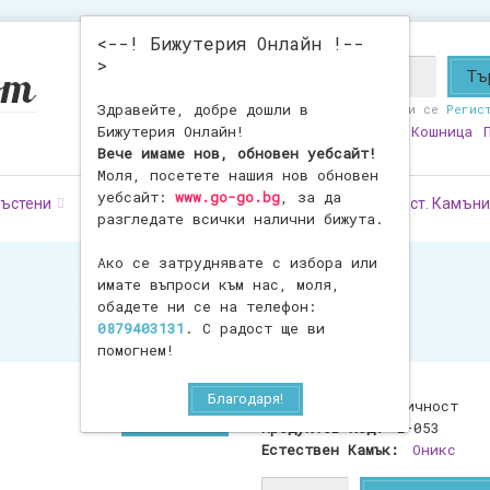
<--! Бижутерия Онлайн !--
>
Здравейте, добре дошли в
Здравейте!
Влезте
или се
Регис
Бижутерия Онлайн!
Любими
0
Моят Профил
Кошница
Вече имаме нов, обновен уебсайт!
Моля, посетете нашия нов обновен
уебсайт:
www.go-go.bg
, за да
ъстени
Обеци
Фигурки
Броеници
Ест. Камъни
разгледате всички налични бижута.
Ако се затруднявате с избора или
имате въпроси към нас, моля,
обадете ни се на телефон:
0879403131
. С радост ще ви
помогнем!
Благодаря!
Наличност:
В наличност
Продуктов Код:
E-053
Естествен Камък:
Оникс