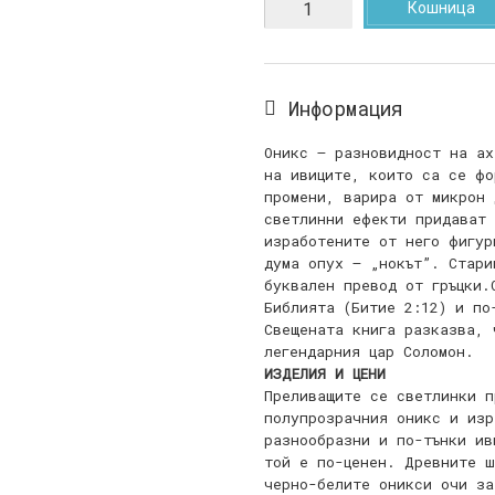
Кошница
Информация
Оникс – разновидност на ах
на ивиците, които са се фо
промени, варира от микрон
светлинни ефекти придават 
изработените от него фигур
дума опух – „нокът”. Стари
буквален превод от гръцки.
Библията (Битие 2:12) и по
Свещената книга разказва, 
легендарния цар Соломон.
ИЗДЕЛИЯ И ЦЕНИ
Преливащите се светлинки п
полупрозрачния оникс и изр
разнообразни и по-тънки ив
той е по-ценен. Древните ш
черно-белите оникси очи за