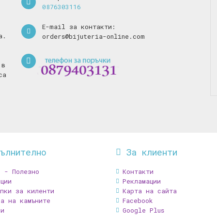
0876303116
E-mail за контакти:
а.
orders@bijuteria-online.com
 в
са
пълнително
За клиенти
В - Полезно
Контакти
ции
Рекламации
ъпки за киленти
Карта на сайта
ка на камъните
Facebook
зи
Google Plus