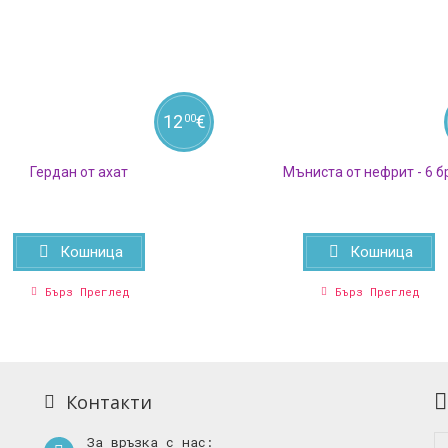
12
€
00
Гердан от ахат
Мъниста от нефрит - 6 б
Кошница
Кошница
Бърз Преглед
Бърз Преглед
Контакти
За връзка с нас: