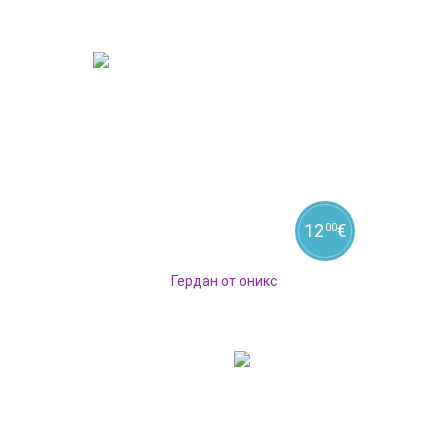
12
€
00
Гердан от оникс