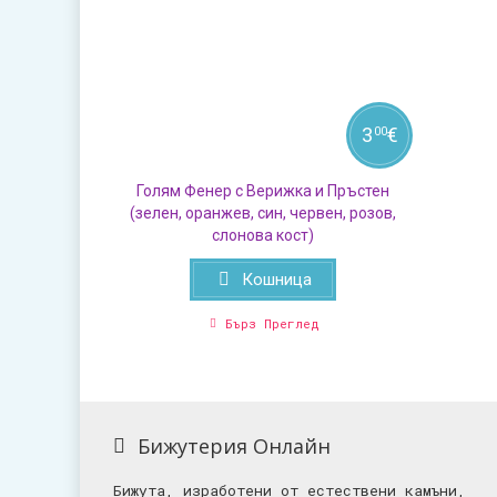
3
€
00
Голям Фенер с Верижка и Пръстен
(зелен, оранжев, син, червен, розов,
слонова кост)
Кошница
Бърз Преглед
Бижутерия Онлайн
Бижута, изработени от естествени камъни,