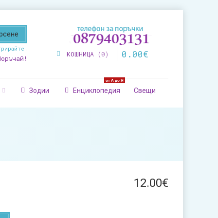
трирайте
.
0
.
00
€
КОШНИЦА
0
Поръчай!
от А до Я
Зодии
Енциклопедия
Свещи
12
.
00
€