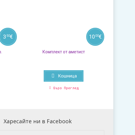
3
€
10
€
50
00
р.
Комплект от аметист
Кошница
Бърз Преглед
Харесайте ни в Facebook