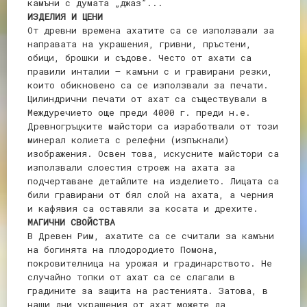
камъни с думата „джаз”...
ИЗДЕЛИЯ И ЦЕНИ
От древни времена ахатите са се използвали за
направата на украшения, гривни, пръстени,
обици, брошки и съдове. Често от ахати са
правили инталии – камъни с и гравирани резки,
които обикновено са се използвали за печати.
Цилиндрични печати от ахат са съществували в
Междуречието още преди 4000 г. преди н.е.
Древногръцките майстори са изработвали от този
минерал колиета с релефни (изпъкнали)
изображения. Освен това, искусните майстори са
използвали слоестия строеж на ахата за
подчертаване детайлите на изделието. Лицата са
били гравирани от бял слой на ахата, а черния
и кафявия са оставяли за косата и дрехите.
МАГИЧНИ СВОЙСТВА
В Древен Рим, ахатите са се считали за камъни
на богинята на плодородието Помона,
покровителница на урожая и градинарството. Не
случайно топки от ахат са се слагали в
градините за защита на растенията. Затова, в
наши дни украшения от ахат можете да