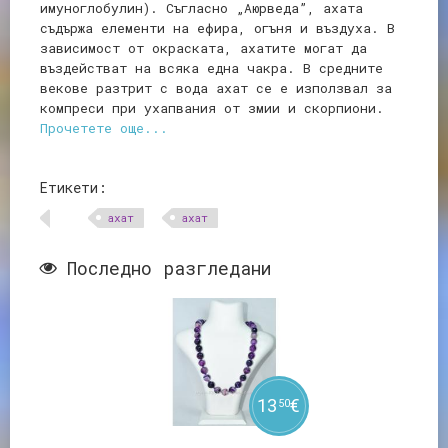
имуноглобулин). Съгласно „Аюрведа”, ахата
съдържа елементи на ефира, огъня и въздуха. В
зависимост от окраската, ахатите могат да
въздействат на всяка една чакра. В средните
векове разтрит с вода ахат се е използвал за
компреси при ухапвания от змии и скорпиони.
Прочетете още...
Етикети:
aхат
ахат
Последно разгледани
13
€
50