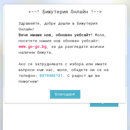
<--! Бижутерия Онлайн !-->
Здравейте, добре дошли в Бижутерия
Онлайн!
Вече имаме нов, обновен уебсайт!
Моля,
посетете нашия нов обновен уебсайт:
www.go-go.bg
, за да разгледате всички
налични бижута.
Ако се затруднявате с избора или имате
Начало
Гердан от ахат
въпроси към нас, моля, обадете ни се на
Гердан от ахат
телефон:
0879403131
. С радост ще ви
помогнем!
Благодаря!