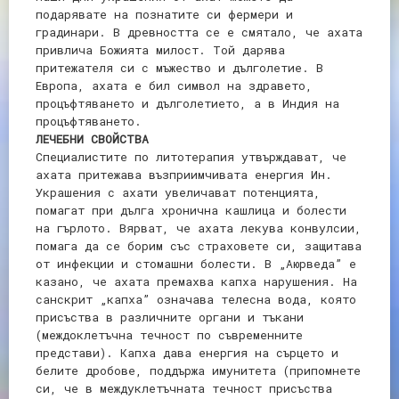
подарявате на познатите си фермери и
градинари. В древността се е смятало, че ахата
привлича Божията милост. Той дарява
притежателя си с мъжество и дълголетие. В
Европа, ахата е бил символ на здравето,
процъфтяването и дълголетието, а в Индия на
процъфтяването.
ЛЕЧЕБНИ СВОЙСТВА
Специалистите по литотерапия утвърждават, че
ахата притежава възприимчивата енергия Ин.
Украшения с ахати увеличават потенцията,
помагат при дълга хронична кашлица и болести
на гърлото. Вярват, че ахата лекува конвулсии,
помага да се борим със страховете си, защитава
от инфекции и стомашни болести. В „Аюрведа” е
казано, че ахата премахва капха нарушения. На
санскрит „капха” означава телесна вода, която
присъства в различните органи и тъкани
(междоклетъчна течност по съвременните
представи). Капха дава енергия на сърцето и
белите дробове, поддържа имунитета (припомнете
си, че в междуклетъчната течност присъства