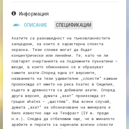
Информация
ОПИСАНИЕ
СПЕЦИФИКАЦИИ
Ахатите са разнавидност на тънковлакнестите
халцедони, за които е характерна слоеста
окраска. Тези слоеве могат да бъдат
концентрически или линейни. Те, като че ли
повтарят очертанията на подземните пукнатини –
жеоди, в които обикновено се и образуват
самите ахати.Според една от версиите,
названието на тези удивителни „слоести” камъни
произхожда от името на река Ахатес в Сицилия,
където в древността са добивали ахати. Според
друга версия, думата „ахат” произхожда от
гръцки ahates – „щастлив”. Във всеки случай,
думата „ахат” за обозначаване на минерала е
било известно още на Теофраст (ІV в. преди
н.е.). Следва да отбележим още, че в миналото
арабите и персите са наричали всички слоести