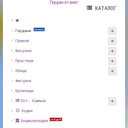
Гердан от ахат
КАТАЛОГ
Гердани
Колиета
Гривни
Висулки
Пръстени
Обеци
Фигурки
Броеници
Ест. Камъни
Зодии
Енциклопедия
от А до Я