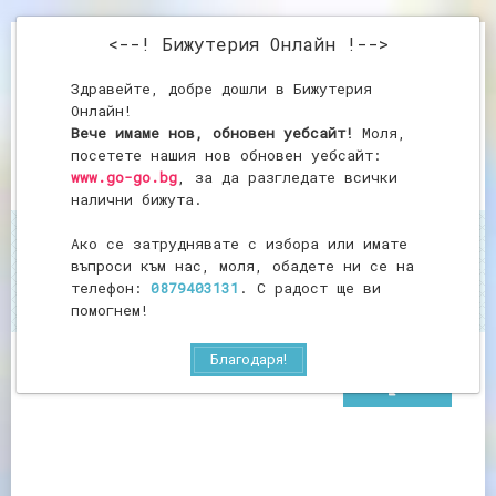
<--! Бижутерия Онлайн !-->
Здравейте, добре дошли в Бижутерия
Онлайн!
Вече имаме нов, обновен уебсайт!
Моля,
посетете нашия нов обновен уебсайт:
www.go-go.bg
, за да разгледате всички
налични бижута.
Ако се затруднявате с избора или имате
Начало
Гердан от авантюрин
въпроси към нас, моля, обадете ни се на
Гердан от авантюрин
телефон:
0879403131
. С радост ще ви
помогнем!
Благодаря!