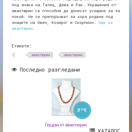
под знака на Телец, Дева и Рак. Украшения от
авантюрин са способни да донесат усещане за за
покой. Не се препоръчват за хора родени под
знаците на Овен, Козирог и Скорпион.
Още за
авантюрин...
Етикети:
aвантюрин
авантюрин
Последно разгледани
8
€
50
Гердан от авантюрин
КАТАЛОГ