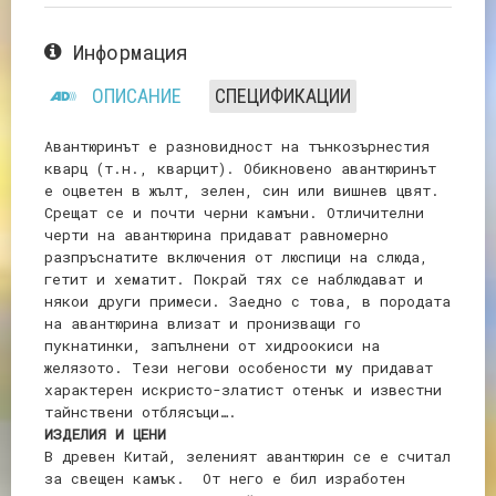
Информация
ОПИСАНИЕ
СПЕЦИФИКАЦИИ
Авантюринът е разновидност на тънкозърнестия
кварц (т.н., кварцит). Обикновено авантюринът
е оцветен в жълт, зелен, син или вишнев цвят.
Срещат се и почти черни камъни. Отличителни
черти на авантюрина придават равномерно
разпръснатите включения от люспици на слюда,
гетит и хематит. Покрай тях се наблюдават и
някои други примеси. Заедно с това, в породата
на авантюрина влизат и пронизващи го
пукнатинки, запълнени от хидроокиси на
желязото. Тези негови особености му придават
характерен искристо-златист отенък и известни
тайнствени отблясъци….
ИЗДЕЛИЯ И ЦЕНИ
В древен Китай, зеленият авантюрин се е считал
за свещен камък. От него е бил изработен