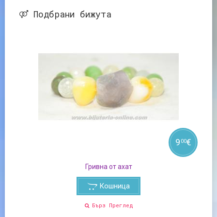
Подбрани бижута
9
€
00
Гривна от ахат
Кошница
Бърз Преглед