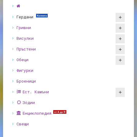
Гердани
Колиета
Гривни
Висулки
Пръстени
Обеци
Фигурки
Броеници
Ест. Камъни
Зодии
Енциклопедия
от А до Я
Свещи