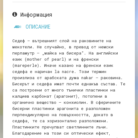
Информация
ОПИСАНИЕ
Седеф – вътрешният слой на раковините на
мекотели. Не случайно, в превод от немски
перламутр – „майка на бисера”. На английски
език (mother of pearl) и на френски
(mareperle). Иначе казано на френски език
седефа е наричан la nacre. Този термин
произлиза от арабската дума nakar – раковина.
Бисерът и седефа имат почти еднакъв състав. Те
са построени от много тънички пластинки на
калциев карбонат (арагонит), потопени в
органично вещество – конхиолин. В сферичните
бисерни пластинки арагонита е разположен
перпендикулярно на повърхността, докато в
седефа, те са хоризонтално разположени.
Пластинките пречупват светлинните лъчи.
Благодарение на този си оптически ефект,