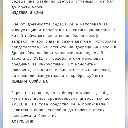
седефа има различни цветови оттенъци – от бял
до почти черен.
ИЗДЕЛИЯ И ЦЕНИ
Още от древността седефа се е използвал за
инкрустации и изработка на евтини украшения. В
Китай най-много се е ценил белия седеф,
въпреки че той бива в разни цветове. Историята
свидетелства, че стените на двореца на Нерон в
Древен Рим са били украсени със седеф. В
Европа до ХVІІ в. седефа е бил използван
предимно за инкрустации. От монолитни
раковини, от които е бил отнет външния слой,
са правели инкрустирани в сребро кубчета.
ЛЕЧЕБНИ СВОЙСТВА
Стрит на прах седеф и бисер е можело да бъде
купен във всяка средновековна аптека чак до
ХVІІІ в. На това средство се е приписвала
целителна сила, способна да помогне срещу
всевъзможни болести.
АСТРОЛОГИЯ