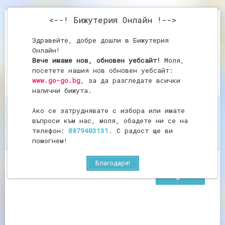
<--! Бижутерия Онлайн !-->
Здравейте, добре дошли в Бижутерия
Онлайн!
Вече имаме нов, обновен уебсайт!
Моля,
посетете нашия нов обновен уебсайт:
www.go-go.bg
, за да разгледате всички
налични бижута.
Ако се затруднявате с избора или имате
Начало
Висулка от седеф
въпроси към нас, моля, обадете ни се на
Висулка от седеф
телефон:
0879403131
. С радост ще ви
помогнем!
Благодаря!