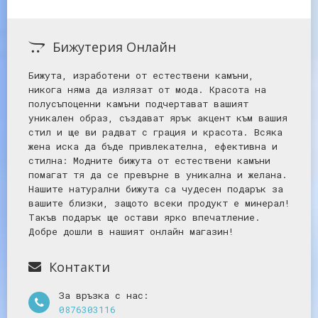
Бижутерия Онлайн
Бижута, изработени от естествени камъни,
никога няма да излязат от мода. Красота на
полусъпоценни камъни подчертават вашият
уникален образ, създават ярък акцент към вашия
стил и ще ви радват с грация и красота. Всяка
жена иска да бъде привлекателна, ефективна и
стилна: Mодните бижута от естествени камъни
помагат тя да се превърне в уникална и желана.
Нашите натурални бижута са чудесен подарък за
вашите близки, защото всеки продукт е минерал!
Такъв подарък ще остави ярко впечатление.
Добре дошли в нашият онлайн магазин!
Контакти
За връзка с нас:
0876303116