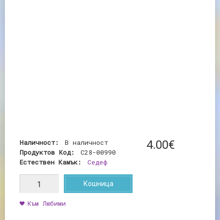
Наличност:
В наличност
4
.
00
€
Продуктов Код:
C28-00990
Естествен Камък:
Седеф
Кошница
Към Любими