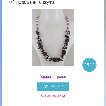
Подбрани бижута
19
€
00
Гердан от гранат
Кошница
Бърз Преглед