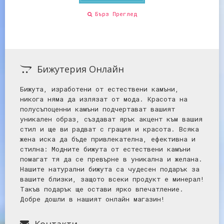
Бърз Преглед
Бижутерия Онлайн
Бижута, изработени от естествени камъни,
никога няма да излязат от мода. Красота на
полусъпоценни камъни подчертават вашият
уникален образ, създават ярък акцент към вашия
стил и ще ви радват с грация и красота. Всяка
жена иска да бъде привлекателна, ефективна и
стилна: Mодните бижута от естествени камъни
помагат тя да се превърне в уникална и желана.
Нашите натурални бижута са чудесен подарък за
вашите близки, защото всеки продукт е минерал!
Такъв подарък ще остави ярко впечатление.
Добре дошли в нашият онлайн магазин!