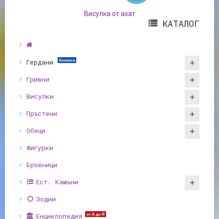
Висулка от ахат
КАТАЛОГ
Гердани
Колиета
Гривни
Висулки
Пръстени
Обеци
Фигурки
Броеници
Ест. Камъни
Зодии
Енциклопедия
от А до Я