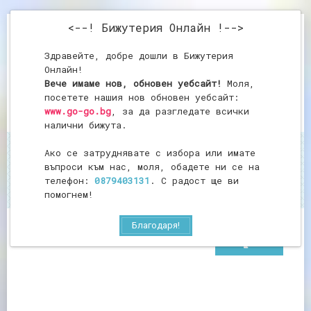
<--! Бижутерия Онлайн !-->
Здравейте, добре дошли в Бижутерия
Онлайн!
Вече имаме нов, обновен уебсайт!
Моля,
посетете нашия нов обновен уебсайт:
www.go-go.bg
, за да разгледате всички
налични бижута.
Ако се затруднявате с избора или имате
Начало
Висулка от ахат
въпроси към нас, моля, обадете ни се на
Висулка от ахат
телефон:
0879403131
. С радост ще ви
помогнем!
Благодаря!