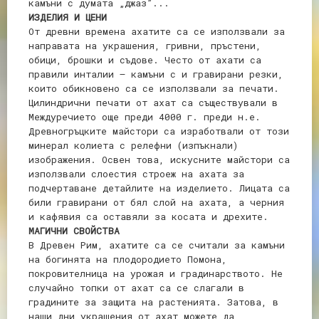
камъни с думата „джаз”...
ИЗДЕЛИЯ И ЦЕНИ
От древни времена ахатите са се използвали за
направата на украшения, гривни, пръстени,
обици, брошки и съдове. Често от ахати са
правили инталии – камъни с и гравирани резки,
които обикновено са се използвали за печати.
Цилиндрични печати от ахат са съществували в
Междуречието още преди 4000 г. преди н.е.
Древногръцките майстори са изработвали от този
минерал колиета с релефни (изпъкнали)
изображения. Освен това, искусните майстори са
използвали слоестия строеж на ахата за
подчертаване детайлите на изделието. Лицата са
били гравирани от бял слой на ахата, а черния
и кафявия са оставяли за косата и дрехите.
МАГИЧНИ СВОЙСТВА
В Древен Рим, ахатите са се считали за камъни
на богинята на плодородието Помона,
покровителница на урожая и градинарството. Не
случайно топки от ахат са се слагали в
градините за защита на растенията. Затова, в
наши дни украшения от ахат можете да