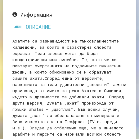
Информация
ОПИСАНИЕ
Ахатите са разнавидност на тънковлакнестите
халцедони, за които е характерна слоеста
окраска. Тези слоеве могат да бъдат
концентрически или линейни. Те, като че ли
повтарят очертанията на подземните пукнатини –
жеоди, в които обикновено се и образуват
самите ахати.Според една от версиите,
названието на тези удивителни „слоести” камъни
произхожда от името на река Ахатес в Сицилия,
където в древността са добивали ахати. Според
друга версия, думата „ахат” произхожда от
гръцки ahates – „щастлив”. Във всеки случай,
думата „ахат” за обозначаване на минерала е
било известно още на Теофраст (ІV в. преди
н.е.). Следва да отбележим още, че в миналото
арабите и персите са наричали всички слоести