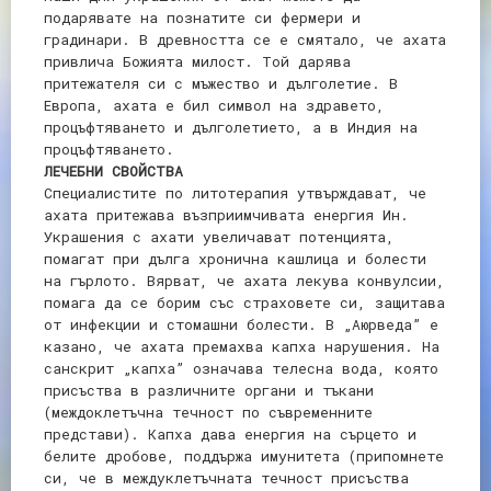
подарявате на познатите си фермери и
градинари. В древността се е смятало, че ахата
привлича Божията милост. Той дарява
притежателя си с мъжество и дълголетие. В
Европа, ахата е бил символ на здравето,
процъфтяването и дълголетието, а в Индия на
процъфтяването.
ЛЕЧЕБНИ СВОЙСТВА
Специалистите по литотерапия утвърждават, че
ахата притежава възприимчивата енергия Ин.
Украшения с ахати увеличават потенцията,
помагат при дълга хронична кашлица и болести
на гърлото. Вярват, че ахата лекува конвулсии,
помага да се борим със страховете си, защитава
от инфекции и стомашни болести. В „Аюрведа” е
казано, че ахата премахва капха нарушения. На
санскрит „капха” означава телесна вода, която
присъства в различните органи и тъкани
(междоклетъчна течност по съвременните
представи). Капха дава енергия на сърцето и
белите дробове, поддържа имунитета (припомнете
си, че в междуклетъчната течност присъства