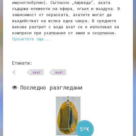
имуноглобулин). Съгласно „Аюрведа”, ахата
съдържа елементи на ефира, огъня и въздуха. В
зависимост от окраската, ахатите могат да
въздействат на всяка една чакра. В средните
векове разтрит с вода ахат се е използвал за
компреси при ухапвания от змии и скорпиони.
Прочетете още...
Етикети:
aхат
ахат
Последно разгледани
5
€
00