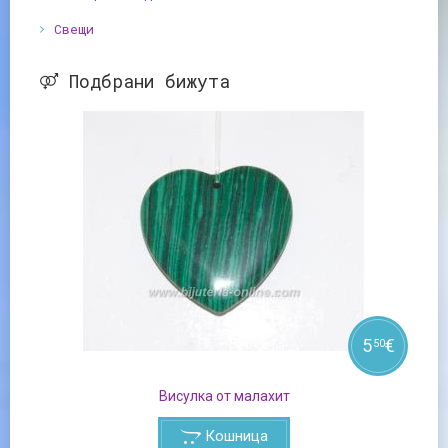
Свещи
Подбрани бижута
5
€
50
Висулка от малахит
Кошница