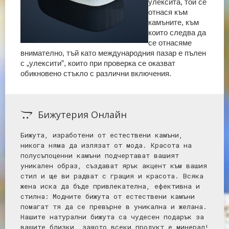
улексита, той се
отнася към
камъните, към
които следва да
се отнасяме
внимателно, тъй като международния пазар е пълен
с „улексити”, които при проверка се оказват
обикновено стъкло с различни включения.
Бижутерия Онлайн
Бижута, изработени от естествени камъни,
никога няма да излязат от мода. Красота на
полусъпоценни камъни подчертават вашият
уникален образ, създават ярък акцент към вашия
стил и ще ви радват с грация и красота. Всяка
жена иска да бъде привлекателна, ефективна и
стилна: Mодните бижута от естествени камъни
помагат тя да се превърне в уникална и желана.
Нашите натурални бижута са чудесен подарък за
вашите близки, защото всеки продукт е минерал!