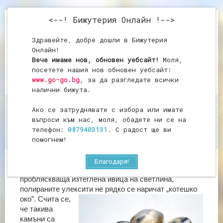
<--! Бижутерия Онлайн !-->
Здравейте, добре дошли в Бижутерия
Онлайн!
Вече имаме нов, обновен уебсайт!
Моля,
посетете нашия нов обновен уебсайт:
www.go-go.bg
, за да разгледате всички
налични бижута.
Ако се затруднявате с избора или имате
Начало
Улексит
въпроси към нас, моля, обадете ни се на
Улексит
телефон:
0879403131
. С радост ще ви
помогнем!
Благодаря!
Заради характерния си блясък, цвят и
пробляскваща изтеглена ивица на светлина,
полираните улексити не
рядко се наричат „котешко
око”. Счита се,
че такива
камъни са