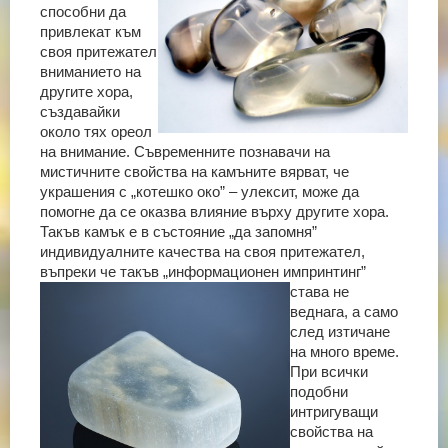
способни да
привлекат към
своя притежател
вниманието на
другите хора,
създавайки
около тях ореол
на внимание.
Съвременните познавачи на
мистичните свойства на камъните вярват, че
украшения с „котешко око” – улексит, може да
помогне да се оказва влияние върху другите хора.
Такъв камък е в състояние „да запомня”
индивидуалните качества на своя притежател,
въпреки че такъв
„информационен импринтинг”
става не
веднага, а само
след изтичане
на много време.
При всички
подобни
интригуващи
свойства на