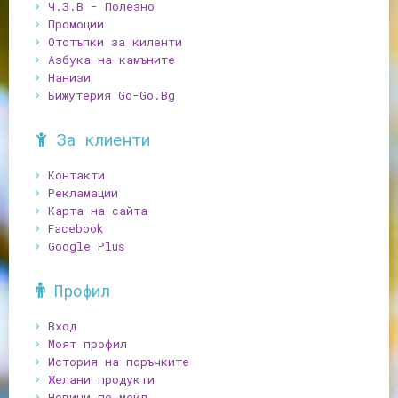
Ч.З.В - Полезно
Промоции
Отстъпки за киленти
Азбука на камъните
Нанизи
Бижутерия Go-Go.Bg
За клиенти
Контакти
Рекламации
Карта на сайта
Facebook
Google Plus
Профил
Вход
Моят профил
История на поръчките
Желани продукти
Новини по мейл