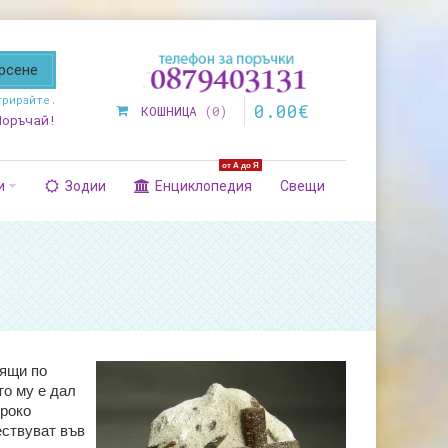
трирайте
.
0
.
00
€
КОШНИЦА
0
Поръчай!
от А до Я
и
Зодии
Енциклопедия
Свещи
ящи по
то му е дал
ироко
ествуват във