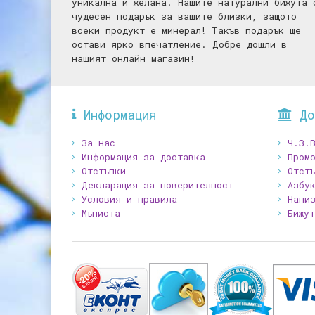
уникална и желана. Нашите натурални бижута 
чудесен подарък за вашите близки, защото
всеки продукт е минерал! Такъв подарък ще
остави ярко впечатление. Добре дошли в
нашият онлайн магазин!
Информация
До
За нас
Ч.З.
Информация за доставка
Промо
Отстъпки
Отст
Декларация за поверителност
Азбу
Условия и правила
Нани
Мъниста
Бижу