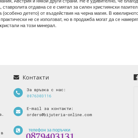
ания, Австрия и някои други страни. Не е удивително, че
благод
, ставролита отдавна се е смятал за силен християнски пазител
 (особено детето) от въздействия на черна магия. В ювелирното
практически не се използват, но в продажба могат да се намеря
кристали на този минерал.
Контакти
За връзка с нас:
0876303116
E-mail за контакти:
а.
orders@bijuteria-online.com
 в