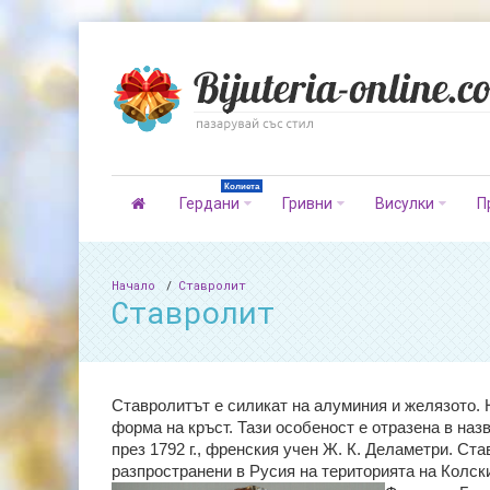
Колиета
Гердани
Гривни
Висулки
П
Начало
Ставролит
Ставролит
Ставролитът е силикат на алуминия и желязото.
форма на кръст. Тази особеност е отразена в назва
през 1792 г., френския учен Ж. К. Деламетри. С
разпространени в Русия на територията на Колс