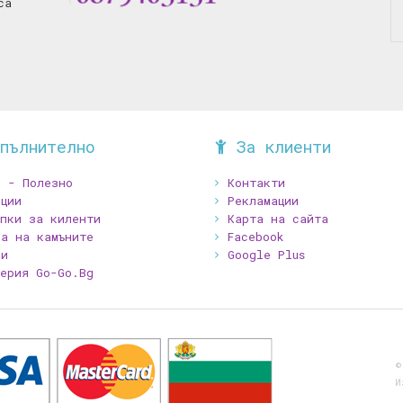
са
пълнително
За клиенти
В - Полезно
Контакти
ции
Рекламации
ъпки за киленти
Карта на сайта
ка на камъните
Facebook
зи
Google Plus
терия Go-Go.Bg
©
И