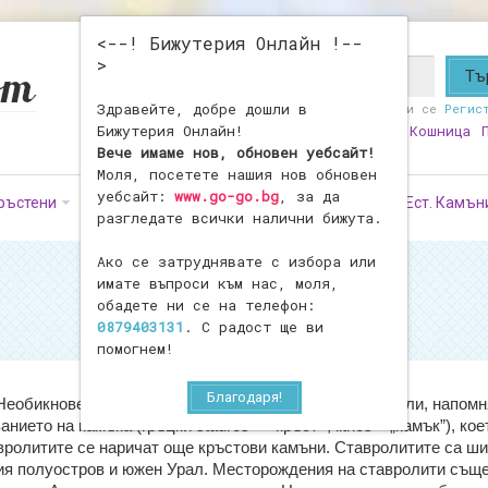
<--! Бижутерия Онлайн !--
>
Здравейте, добре дошли в
Здравейте!
Влезте
или се
Регис
Бижутерия Онлайн!
Любими
0
Моят Профил
Кошница
Вече имаме нов, обновен уебсайт!
Моля, посетете нашия нов обновен
уебсайт:
www.go-go.bg
, за да
ръстени
Обеци
Фигурки
Броеници
Ест. Камън
разгледате всички налични бижута.
Ако се затруднявате с избора или
имате въпроси към нас, моля,
обадете ни се на телефон:
0879403131
. С радост ще ви
помогнем!
Благодаря!
 Необикновен минерал, образуващ сраснали се кристали,
напомн
нието на камъка (гръцки stauros – «кръст», lithos – „камък”), кое
тавролитите се наричат още кръстови камъни. Ставролитите са ш
кия полуостров и южен Урал. Месторождения на ставролити същ