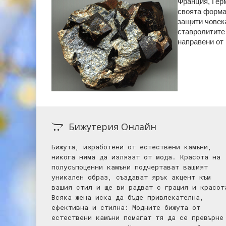
Франция, Герм
своята форма
защити човека
ставролитите 
направени от 
Бижутерия Онлайн
Бижута, изработени от естествени камъни,
никога няма да излязат от мода. Красота на
полусъпоценни камъни подчертават вашият
уникален образ, създават ярък акцент към
вашия стил и ще ви радват с грация и красот
Всяка жена иска да бъде привлекателна,
ефективна и стилна: Mодните бижута от
естествени камъни помагат тя да се превърне