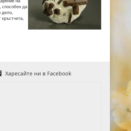
арение на
, способен да
 дело,
т кръстчета,
Харесайте ни в Facebook