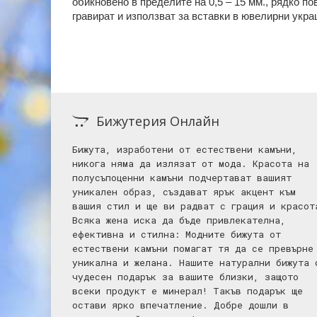
обикновено в пределите на 0,5 – 15 мм., рядко п
гравират и използват за вставки в ювелирни укра
Бижутерия Онлайн
Бижута, изработени от естествени камъни,
никога няма да излязат от мода. Красота на
полусъпоценни камъни подчертават вашият
уникален образ, създават ярък акцент към
вашия стил и ще ви радват с грация и красот
Всяка жена иска да бъде привлекателна,
ефективна и стилна: Mодните бижута от
естествени камъни помагат тя да се превърне
уникална и желана. Нашите натурални бижута 
чудесен подарък за вашите близки, защото
всеки продукт е минерал! Такъв подарък ще
остави ярко впечатление. Добре дошли в