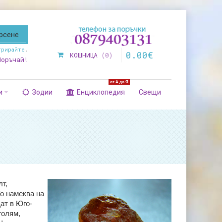
трирайте
.
0
.
00
€
КОШНИЦА
0
Поръчай!
от А до Я
и
Зодии
Енциклопедия
Свещи
лт,
То намеква на
щат в Юго-
голям,