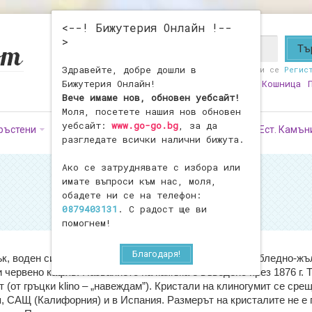
<--! Бижутерия Онлайн !--
>
Здравейте, добре дошли в
Здравейте!
Влезте
или се
Регис
Бижутерия Онлайн!
Любими
0
Моят Профил
Кошница
Вече имаме нов, обновен уебсайт!
Моля, посетете нашия нов обновен
уебсайт:
www.go-go.bg
, за да
ръстени
Обеци
Фигурки
Броеници
Ест. Камън
разгледате всички налични бижута.
Ако се затруднявате с избора или
имате въпроси към нас, моля,
обадете ни се на телефон:
0879403131
. С радост ще ви
помогнем!
Благодаря!
, воден силикат на магния. Неговият цвят варира от бледно-
жъ
червено кафяв. Названието на камъка е въведено през 1876 г. 
 (от гръцки klino – „навеждам”). Кристали на клиногумит се сре
, САЩ (Калифорния) и в Испания. Размерът на кристалите не е 