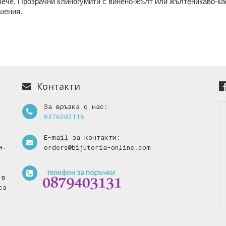
овече. Прозрачни клиногумити с винено-жълт или жълтеникаво-к
шения.
Контакти
За връзка с нас:
0876303116
E-mail за контакти:
а.
orders@bijuteria-online.com
 в
са