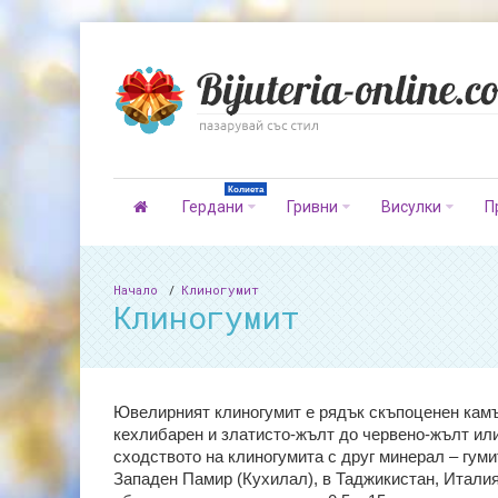
Колиета
Гердани
Гривни
Висулки
П
Начало
Клиногумит
Клиногумит
Ювелирният клиногумит е рядък скъпоценен камък
кехлибарен и златисто-жълт до червено-жълт или 
сходството на клиногумита с друг минерал – гумит
Западен Памир (Кухилал), в Таджикистан, Италия