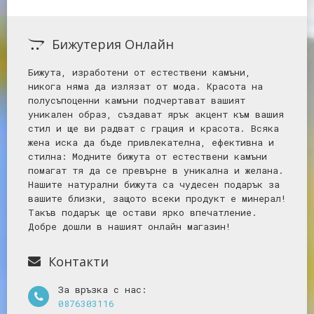
Бижутерия Онлайн
Бижута, изработени от естествени камъни,
никога няма да излязат от мода. Красота на
полусъпоценни камъни подчертават вашият
уникален образ, създават ярък акцент към вашия
стил и ще ви радват с грация и красота. Всяка
жена иска да бъде привлекателна, ефективна и
стилна: Mодните бижута от естествени камъни
помагат тя да се превърне в уникална и желана.
Нашите натурални бижута са чудесен подарък за
вашите близки, защото всеки продукт е минерал!
Такъв подарък ще остави ярко впечатление.
Добре дошли в нашият онлайн магазин!
Контакти
За връзка с нас:
0876303116