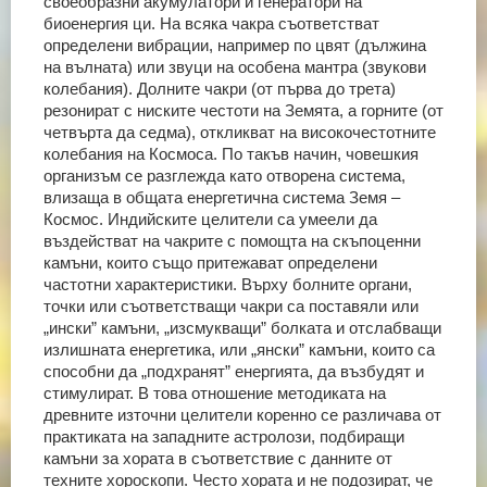
своеобразни акумулатори и генератори на
биоенергия ци. На всяка чакра съответстват
определени вибрации, например по цвят (дължина
на вълната) или звуци на особена мантра (звукови
колебания). Долните чакри (от първа до трета)
резонират с ниските честоти на Земята, а горните (от
четвърта да седма), откликват на високочестотните
колебания на Космоса.
По такъв начин, човешкия
организъм се разглежда като отворена система,
влизаща в общата енергетична система Земя –
Космос. Индийските целители са умеели да
въздействат на чакрите с помощта на скъпоценни
камъни, които също притежават определени
частотни характеристики. Върху болните органи,
точки или съответстващи чакри са поставяли или
„ински” камъни, „изсмукващи” болката и отслабващи
излишната енергетика, или „янски” камъни, които са
способни да „подхранят” енергията, да възбудят и
стимулират. В това отношение методиката на
древните източни целители коренно се различава от
практиката на западните астролози, подбиращи
камъни за хората в съответствие с данните от
техните хороскопи. Често хората и не подозират, че