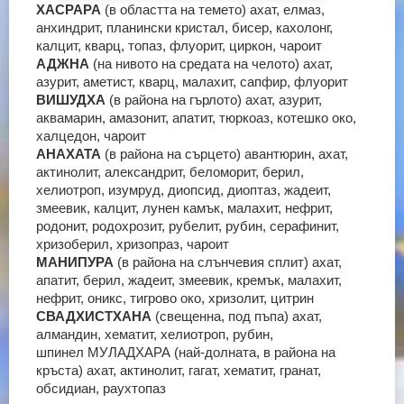
ХАСРАРА
(в областта на темето)
ахат, елмаз,
анхиндрит, планински кристал, бисер, кахолонг,
калцит, кварц, топаз, флуорит, циркон, чароит
АДЖНА
(на нивото на средата на челото)
ахат,
азурит, аметист, кварц, малахит, сапфир, флуорит
ВИШУДХА
(в района на гърлото)
ахат, азурит,
аквамарин, амазонит, апатит, тюркоаз, котешко око,
халцедон, чароит
АНАХАТА
(в района на сърцето)
авантюрин, ахат,
актинолит, александрит, беломорит, берил,
хелиотроп, изумруд, диопсид, диоптаз, жадеит,
змеевик, калцит, лунен камък, малахит, нефрит,
родонит, родохрозит, рубелит, рубин, серафинит,
хризоберил, хризопраз, чароит
МАНИПУРА
(в района на слънчевия сплит)
ахат,
апатит, берил, жадеит, змеевик, кремък, малахит,
нефрит, оникс, тигрово око, хризолит, цитрин
СВАДХИСТХАНА
(свещенна, под пъпа)
ахат,
алмандин, хематит, хелиотроп, рубин,
шпинел
МУЛАДХАРА (най-долната, в района на
кръста)
ахат, актинолит, гагат, хематит, гранат,
обсидиан, раухтопаз