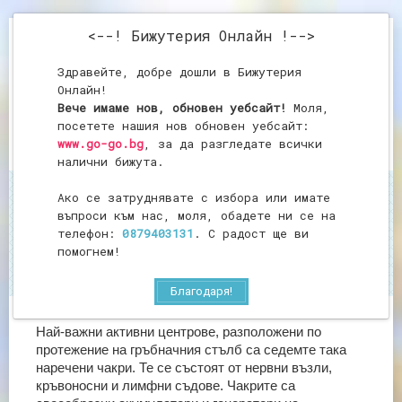
<--! Бижутерия Онлайн !-->
Здравейте, добре дошли в Бижутерия
Онлайн!
Вече имаме нов, обновен уебсайт!
Моля,
посетете нашия нов обновен уебсайт:
www.go-go.bg
, за да разгледате всички
налични бижута.
Ако се затруднявате с избора или имате
Начало
Камъни, оказващи влияние на чакрите
въпроси към нас, моля, обадете ни се на
Камъни, оказващи
телефон:
0879403131
. С радост ще ви
влияние на чакрите
помогнем!
Благодаря!
Най-важни активни центрове, разположени по
протежение на гръбначния стълб са седемте така
наречени чакри. Те се състоят от нервни възли,
кръвоносни и лимфни съдове. Чакрите са