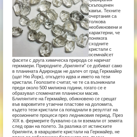
скъпоценен
камък. Техните
очертания са
толкова
необикновени и
характерни, че
понякога
сходните
кристали с
осемнайсет
фасети с друга химическа природа се наричат
геркмаери. Природните „брилянти” се добиват само
в планината Адирондак не далеч от град Геркмайер
(щат Ню Йорк), откъдето идва и името на тези
кристали. Геолозите считат, че те са възникнали
преди около 500 милиона години, гогато се е
образувал споменатия планински масив.
Блилянтите на Геркмайер, обикновено се срещат
във варовитите утаечни пластове на доломита,
където тези кристали са попаднали в резултат на
ерозионните процеси през ледниковия период. През
ХІХ в. фермерите буквално са ги вземали от земята
след оран на полето. За разлика от истинските
брилянти, в кварцовите кристали на Геркмайер, не