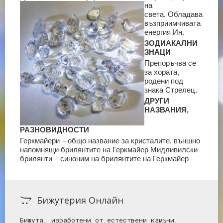
на
света.
Обладава
възприимчивата
енергия Ин.
ЗОДИАКАЛНИ
ЗНАЦИ
Препоръчва се
за хората,
родени под
знака Стрелец.
ДРУГИ
НАЗВАНИЯ,
РАЗНОВИДНОСТИ
Геркмайери – общо название за кристалите, външно
напомнящи брилянтите на Геркмайер
Мидливилски
брилянти – синоним на брилянтите на Геркмайер
Бижутерия Онлайн
Бижута, изработени от естествени камъни,