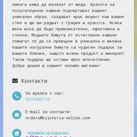
никога няма да излязат от мода. Красота на
полусъпоценни камъни подчертават вашият
уникален образ, създават ярък акцент към вашия
стил и ще ви радват с грация и красота. Всяка
жена иска да бъде привлекателна, ефективна и
стилна: Mодните бижута от естествени камъни
помагат тя да се превърне в уникална и желана.
Нашите натурални бижута са чудесен подарък за
вашите близки, защото всеки продукт е минерал!
Такъв подарък ще остави ярко впечатление.
Добре дошли в нашият онлайн магазин!
Контакти
За връзка с нас:
0876303116
E-mail за контакти:
orders@bijuteria-online.com