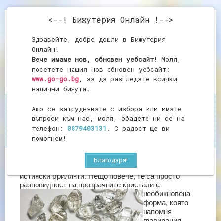
<--! Бижутерия Онлайн !-->
Здравейте, добре дошли в Бижутерия
Онлайн!
Вече имаме нов, обновен уебсайт!
Моля,
посетете нашия нов обновен уебсайт:
www.go-go.bg
, за да разгледате всички
налични бижута.
Ако се затруднявате с избора или имате
Начало
Брилянти на геркмайер
въпроси към нас, моля, обадете ни се на
Брилянти на геркмайер
телефон:
0879403131
. С радост ще ви
помогнем!
Благодаря!
Така наречените брилянти на Геркмайер не са
истински брилянти. Нещо повече, те са просто
разновидност на прозрачните
кристали с
необикновена
форма, която
напомня
гравирания