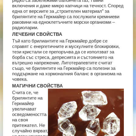
рядко са забележими балончета газ, тъмни
включения и даже микро капчици на течност. Според
една от версиите за „строителен материал” за
брилянтите на Геркмайер са послужили кремниеви
раковини на едноклетъчните морски организми –
радиоларии.
ЛЕЧЕБНИ СВОЙСТВА
Тъй като брилиантите на Геркмайер добре се
справят с енергетичните и мускулните блокировки,
тези кристали се препоръчва да се използват за
борба със стреса, депресията и състоянието на
вътрешно напрежение. Литотерапевтите считат
също, че брилянтите на Геркмайер са полезни за
поддържане на хормоналния баланс в организма на
човека.
МАГИЧНИ СВОЙСТВА
Счита се, че
брилянтите на
Геркмайер
увеличават
осведомеността
на своя
притежател. Не
случайно вярват,