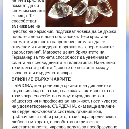
че тези кристали
помагат да си
спомним минали
сънища. Те
способстват
възникване на
чувство на хармония, подтикват човека да се държи
по-естествено в нова обстановка. Тези кристали
снемат вътрешното напрежение, помагат да се
отпуснем и ликвидират в организма „енергетичните
задръствания”. Маговете ценят брилянтите на
Геркмайер за тяхната способност да увеличават
силата на ясновиденията и телепатията. Най-силно
тези камъни „работят”, ако те се поставят между
гърлената и сърдечната чакра.
ВЛИЯНИЕ ВЪРХУ ЧАКРИТЕ
ГЪРЛОВА, контролираща органите на дишането и
слуховия апарат, а също на кожата; активността на
тази чакра способства самоутвърждаването в
обществения и професионалния живот, носи чувство
на удовлетворение.
СЪРДЕЧНА, оказваща влияние
на сърдечно-съдовата система, гръдния кош,
гръбначния стълб и ръцете; тази чакра предизвиква
любов към хората, способства откритостта,
чувствителността; укрепва волята за преобразуване