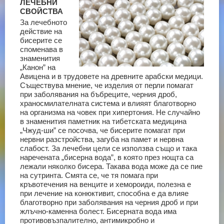
ЛЕЧЕБНИ
СВОЙСТВА
За лечебното
действие на
бисерите се
споменава в
знаменития
„Канон” на
Авицена и в трудовете на древните арабски медици.
Съществува мнение, че изделия от перли помагат
при заболявания на бъбреците, черния дроб,
храносмилателната система и влияят благотворно
на организма на човек при хипертония. Не случайно
в знаменития паметник на тибетската медицина
„Чжуд-ши” се посочва, че бисерите помагат при
нервни разстройства, загуба на памет и нервна
слабост.
За лечебни цели се използва също и така
наречената „бисерна вода”, в която през нощта са
лежали няколко бисера. Такава вода може да се пие
на сутринта. Смята се, че тя помага при
кръвотечения на венците и хемороиди, полезна е
при лечение на конюктивит, способна е да влияе
благотворно при заболявания на черния дроб и при
жлъчно-каменна болест. Бисерната вода има
противовъзпалително, антимикробно и