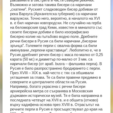
раковините в бистрите и чисти северни рекички.
Възможно и затова такива бисери са наричани
„скатени”. Руският сладководен бисер добиван от
река Варзуга (Архангелска губерния) са наричани
варзужски. Точно него, вероятно, в началото на ХVІ
в. е бил наричан новгородски. Не случайно на герба
на беломорския град Кеми, известен в миналото със
своите бисерни добиви е било изографисано
бисерно колие на гълъбово водно поле. Дребните
речни бисери в Русия са били наричани „бисерни
зрънца”. Големите перли с овална форма са били
именувани „перлени краставици”. Любопитно е, че в
Русия дребният речен бисер с маса по-малко от 0,25
карата (50 мг.) и диаметър по-малко от 3 мм. са
наричали бисер (от араб. busra – фалшива перла).
В
Русия е било разпространено бродирането с перли.
През ХVІІІ – ХІХ в. най-често с тях са обшивали
укташения за глава. Те са били правени предимно в
северните и централните области на Русия.
Например, богато украсена с речни бисери
архиерейска митра се съхранява в Московския
държавен исторически музей. Тя е била направена в
последната четвърт на ХVІІ в. и е обшита (отново)
върху кадифена основа през ХVІІІ в.
Отрасълът на
речните перли в Русия е просъществувал до края на