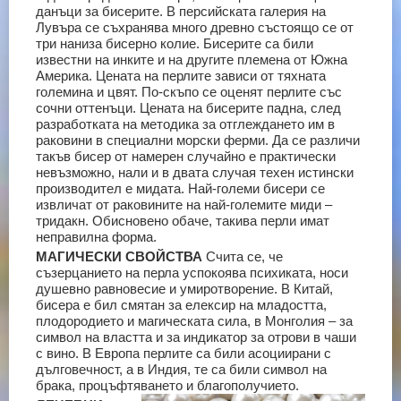
данъци за бисерите. В персийската галерия на
Лувъра се съхранява много древно състоящо се от
три наниза бисерно колие. Бисерите са били
известни на инките и на другите племена от Южна
Америка.
Цената на перлите зависи от тяхната
големина и цвят. По-скъпо се оценят перлите със
сочни оттенъци. Цената на бисерите падна, след
разработката на методика за отглеждането им в
раковини в специални морски ферми. Да се различи
такъв бисер от намерен случайно е практически
невъзможно, нали и в двата случая техен истински
производител е мидата. Най-големи бисери се
извличат от раковините на най-големите миди –
тридакн. Обисновено обаче, такива перли имат
неправилна форма.
МАГИЧЕСКИ СВОЙСТВА
Счита се, че
съзерцанието на перла успокоява психиката, носи
душевно равновесие и умиротворение. В Китай,
бисера е бил смятан за елексир на младостта,
плодородието и магическата сила, в Монголия – за
символ на властта и за индикатор за отрови в чаши
с вино.
В Европа перлите са били асоциирани с
дълговечност, а в Индия, те са били символ на
брака, процъфтяването и благополучието.