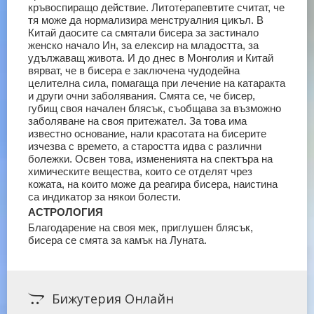
кръвоспиращо действие. Литотерапевтите считат, че
тя може да нормализира менструалния цикъл.
В
Китай даосите са смятали бисера за застинало
женско начало Ин, за елексир на младостта, за
удължаващ живота. И до днес в Монголия и Китай
вярват, че в бисера е заключена чудодейна
целителна сила, помагаща при лечение на катаракта
и други очни заболявания.
Смята се, че бисер,
губищ своя начален блясък, съобщава за възможно
заболяване на своя притежател. За това има
известно основание, нали красотата на бисерите
изчезва с времето, а старостта идва с различни
болежки. Освен това, измененията на спектъра на
химическите вещества, които се отделят чрез
кожата, на които може да реагира бисера, наистина
са индикатор за някои болести.
АСТРОЛОГИЯ
Благодарение на своя мек, приглушен блясък,
бисера се смята за камък на Луната.
Бижутерия Онлайн