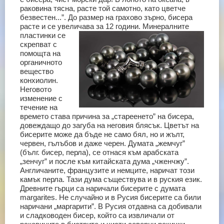
раковина тясна, расте той самотно, като цветче
безвестен...”.
До размер на грахово зърно, бисера
расте и се увеличава за 12 години. Минералните
пластинки се
скрепват с
помощта на
органичното
вещество
конхиолин.
Неговото
изменение с
течение на
времето става причина за „стареенето” на бисера,
довеждащо до загуба на неговия блясък.
Цветът на
бисерите може да бъде не само бял, но и жълт,
червен, гълъбов и даже черен. Думата „жемчуг”
(бълг. бисер, перла), се отнася към арабската
„зенчуг” и после към китайската дума „чженчжу”.
Англичаните, французите и немците, наричат този
камък перла. Тази дума съществува и в руския език.
Древните гърци са наричали бисерите с думата
margarites. Не случайно и в Русия бисерите са били
наричани „маргарити”.
В Русия отдавна са добивали
и сладководен бисер, който са извличали от