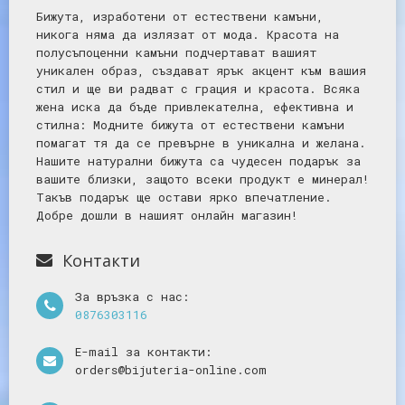
Бижута, изработени от естествени камъни,
никога няма да излязат от мода. Красота на
полусъпоценни камъни подчертават вашият
уникален образ, създават ярък акцент към вашия
стил и ще ви радват с грация и красота. Всяка
жена иска да бъде привлекателна, ефективна и
стилна: Mодните бижута от естествени камъни
помагат тя да се превърне в уникална и желана.
Нашите натурални бижута са чудесен подарък за
вашите близки, защото всеки продукт е минерал!
Такъв подарък ще остави ярко впечатление.
Добре дошли в нашият онлайн магазин!
Контакти
За връзка с нас:
0876303116
E-mail за контакти:
orders@bijuteria-online.com