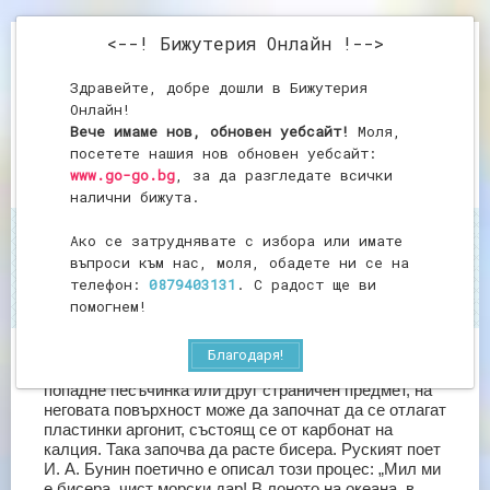
<--! Бижутерия Онлайн !-->
Здравейте, добре дошли в Бижутерия
Онлайн!
Вече имаме нов, обновен уебсайт!
Моля,
посетете нашия нов обновен уебсайт:
www.go-go.bg
, за да разгледате всички
налични бижута.
Ако се затруднявате с избора или имате
Начало
Бисер
въпроси към нас, моля, обадете ни се на
Бисер
телефон:
0879403131
. С радост ще ви
помогнем!
Благодаря!
Когато в мантийната плоскост на мекотелото
попадне песъчинка или друг страничен предмет, на
неговата повърхност може да започнат да се отлагат
пластинки аргонит, състоящ се от карбонат на
калция. Така започва да расте бисера. Руският поет
И. А. Бунин поетично е описал този процес: „Мил ми
е бисера, чист морски дар! В лоното на океана, в