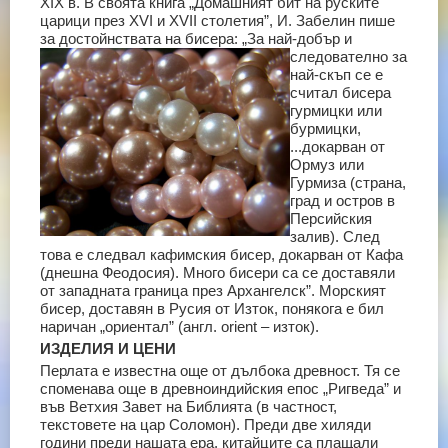
ХІХ в. В своята книга „Домашният бит на руските
царици през ХVІ и ХVІІ столетия”, И. Забелин пише
за достойнствата на
бисера: „За най-добър и
следователно за
най-скъп се е
считал бисера
гурмицки или
бурмицки,
...докарван от
Ормуз или
Гурмиза (страна,
град и остров в
Персийския
залив). След
това е следвал кафимския бисер, докарван от Кафа
(днешна Феодосия). Много бисери са се доставяли
от западната граница през Архангелск”.
Морският
бисер, доставян в Русия от Изток, понякога е бил
наричан „ориентал” (англ. orient – изток).
ИЗДЕЛИЯ И ЦЕНИ
Перлата е известна още от дълбока древност. Тя се
споменава още в древноиндийския епос „Ригведа” и
във Ветхия Завет на Библията (в частност,
текстовете на цар Соломон). Преди две хиляди
години преди нашата ера, китайците са плащали