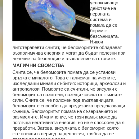
успокояващо
действие на
нервната
система и
помага да се
борим с
безсъницата.
Някои
литотерапевти считат, че беломоритите обладават
възприимчива енергия и могат да бъдат полезни при
лечение на безплодие и възпаление на ставите.
МАГИЧНИ СВОЙСТВА
Счита се, че беломорита помага да се установи
връзка с миналото. Това е талисман на учените,
изследващи минали събития: историци, археолози и
антрополози. Поморите са считали, че висулки с
беломорит са пазители, пазещи човека от тъмните
сили. Счита се, че положен под възглавницата
беломорит е способен да предизвика предсказващи
сънища. Беломоритът помага на съзерцанието и
размислите. Има мнение, че този камък може да
поглъща негативната енергия, но не е способен да я
преработи. Затова, висулката с беломорит, която
сте носили в период на депресия, трябва да се