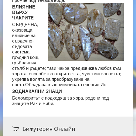
промие под течаща вода.
ВЛИЯНИЕ
ВЪРХУ
ЧАКРИТЕ
СЪРДЕЧНА,
оказваща
влияние на
сърдечно-
съдовата
система,
гръдния кош,
гръбначния
стълб и ръцете; тази чакра предизвиква любов към
хората, способства откритостта, чувствителността;
укрепва волята за преобразуване на
света.
Обладава възприимчивата енергия Ин.
ЗОДИАКАЛНИ ЗНАЦИ
Беломоритът е подходящ за хора, родени под
знаците Рак и Риби.
Бижутерия Онлайн