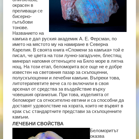
окрасен в
преливащи се
бисерно-
гълъбови
тонове.
Названието на
камъка е дал руския академик А. Е. Ферсман, по
името на мястото му на намиране в Северна
Карелия. В своята книга «Спомени за камъка» той е
писал, че цвета на този лунно-загадъчен, блестящ
минерал напомня оттенъците на Бяло море в лятна
нощ. На този етап, беломорита все още не е добре
известен на световния пазар за скъпоценни,
полускъпоценни и лечебни камъни. Въпреки това,
литотерапевтите вече са го включили в своя
арсенал от средства за въздействие върху
човешкия организъм. При това, изделията от
беломорит са относително евтини и са способни да
доставят удоволствие на хората, които не вървят в
крак със стандартните представи за скъпоценните
камъни.
ЛЕЧЕБНИ СВОЙСТВА
Беломоритът
оказва