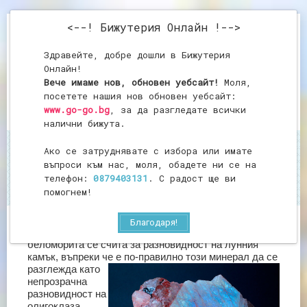
<--! Бижутерия Онлайн !-->
Здравейте, добре дошли в Бижутерия
Онлайн!
Вече имаме нов, обновен уебсайт!
Моля,
посетете нашия нов обновен уебсайт:
www.go-go.bg
, за да разгледате всички
налични бижута.
Ако се затруднявате с избора или имате
Начало
Беломорит
въпроси към нас, моля, обадете ни се на
Беломорит
телефон:
0879403131
. С радост ще ви
помогнем!
Благодаря!
Заедно с влакнистия просветкващ гипс (селенит),
беломорита се счита за разновидност на лунния
камък, въпреки че е по-
правилно този минерал да се
разглежда като
непрозрачна
разновидност на
олигоклаза,